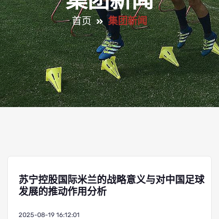
集团新闻
首页
集团新闻
苏宁控股国际米兰的战略意义与对中国足球
发展的推动作用分析
2025-08-19 16:12:01