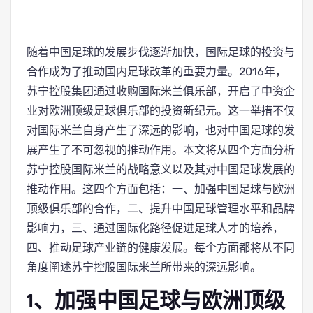
随着中国足球的发展步伐逐渐加快，国际足球的投资与
合作成为了推动国内足球改革的重要力量。2016年，
苏宁控股集团通过收购国际米兰俱乐部，开启了中资企
业对欧洲顶级足球俱乐部的投资新纪元。这一举措不仅
对国际米兰自身产生了深远的影响，也对中国足球的发
展产生了不可忽视的推动作用。本文将从四个方面分析
苏宁控股国际米兰的战略意义以及其对中国足球发展的
推动作用。这四个方面包括：一、加强中国足球与欧洲
顶级俱乐部的合作，二、提升中国足球管理水平和品牌
影响力，三、通过国际化路径促进足球人才的培养，
四、推动足球产业链的健康发展。每个方面都将从不同
角度阐述苏宁控股国际米兰所带来的深远影响。
1、加强中国足球与欧洲顶级