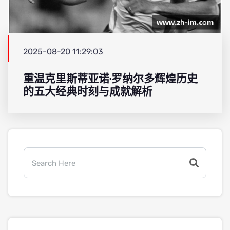
2025-08-20 11:29:03
重温克里斯蒂亚诺·罗纳尔多辉煌历史
的五大经典时刻与成就解析