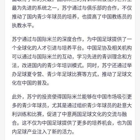
最为先进的系统之一，苏宁通过与俱乐部的合作，不仅
推动了国内青少年球员的培养，也提高了中国教练员的
执教水平。
苏宁通过与国际米兰的深度合作，为中国足球提供了一
个全球化的人才引进与培养平台。中国足协及相关机构
可以通过与国际米兰的互动，学习先进的青训理念和方
法，改进国内的青少年培训模式。同时，苏宁还通过举
办足球夏令营、青少年足球比赛等方式，推动了足球文
化在中国的普及。
此外，苏宁的投资使得国际米兰能够在中国市场吸引更
多的青少年球员，尤其是通过组织青少年球员的赴意大
利训练和比赛，促进了中意两国足球文化的交流与融
合。这不仅为中国足球提供了更多的培养机会，也为国
内足球产业注入了新的活力。