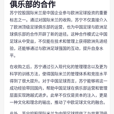
俱乐部的合作
苏宁控股国际米兰是中国企业参与欧洲足球投资的重要
标志之一。通过对国际米兰的收购，苏宁不仅直接介入
了欧洲顶级足球俱乐部的运营，也为中国足球与欧洲足
球俱乐部的合作开辟了新的途径。这种合作模式让中国
足球从中受益，不仅能在技术和管理上获得欧洲先进经
验，还能够通过与欧洲足球强国的互动，提升自身水
平。
在收购之后，苏宁通过引入现代化的管理理念以及更为
科学的训练方法，使得国际米兰的管理体系和竞技水平
得到了很大提升。对于中国足球而言，苏宁能够将这一
成功经验带回国内，帮助中国足球在俱乐部运营和管理
层面实现跨越式进步。此举不仅仅是资本的注入，更是
一种文化和理念的输出，推动了中欧足球文化的融合。
此外，苏宁控股国际米兰为中国足球提供了与世界顶级