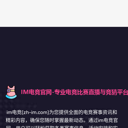
im电竞(zh-im.com)为您提供全面的电竞赛事资讯和
精彩内容，确保您随时掌握最新动态。通过im电竞官