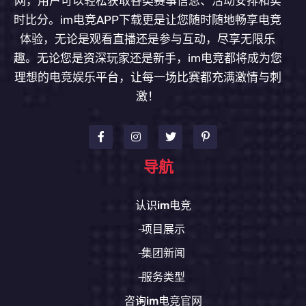
网，用户可以轻松获取各类赛事信息、活动安排和实
时比分。im电竞APP下载更是让您随时随地畅享电竞
体验，无论是观看直播还是参与互动，尽享无限乐
趣。无论您是资深玩家还是新手，im电竞都将成为您
理想的电竞娱乐平台，让每一场比赛都充满激情与刺
激！
导航
认识im电竞
项目展示
集团新闻
服务类型
咨询im电竞官网