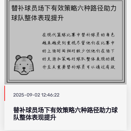
2025-09-02 12:46:22
替补球员场下有效策略六种路径助力球
队整体表现提升