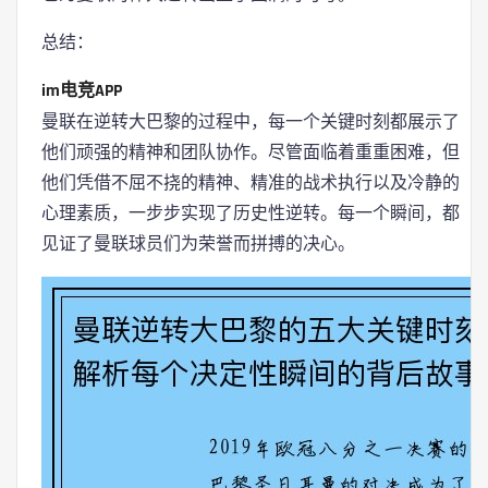
总结：
im电竞APP
曼联在逆转大巴黎的过程中，每一个关键时刻都展示了
他们顽强的精神和团队协作。尽管面临着重重困难，但
他们凭借不屈不挠的精神、精准的战术执行以及冷静的
心理素质，一步步实现了历史性逆转。每一个瞬间，都
见证了曼联球员们为荣誉而拼搏的决心。