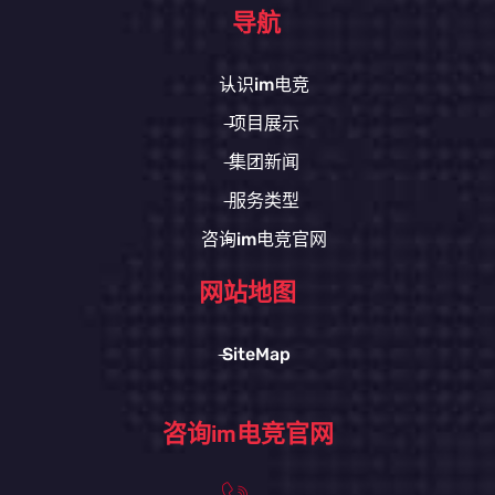
导航
认识im电竞
项目展示
集团新闻
服务类型
咨询im电竞官网
网站地图
SiteMap
咨询im电竞官网