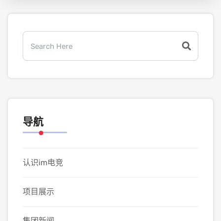
导航
认识im电竞
项目展示
集团新闻