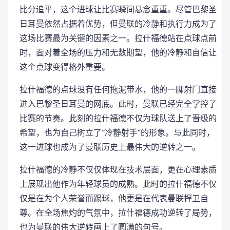
比分追平，这个进球让比赛瞬间悬念重重。尽管巴黎圣
日耳曼依然占据着优势，但曼联的冷静和执行力成为了
这场比赛最为关键的因素之一。拉什福德站在点球点前
时，面对着全场的压力和无数期望，他的冷静和自信让
这个点球变得格外重要。
拉什福德的点球没有任何拖泥带水，他的一脚射门直接
进入巴黎圣日耳曼的网底。此时，曼联已经完全掌控了
比赛的节奏。此刻的拉什福德不仅为球队送上了晋级的
希望，也为自己树立了“冷静射手”的形象。与此同时，
这一进球也成为了曼联历史上最伟大的逆转之一。
拉什福德的冷静不仅仅体现在技术层面，更在心理素质
上展现出他作为年轻球员的成熟。此时的拉什福德不仅
仅是在为个人荣誉而踢球，他更是在代表曼联捍卫自
尊。在全场焦灼的气氛中，拉什福德成功逆转了局势，
也为曼联的伟大逆转画上了圆满的句号。