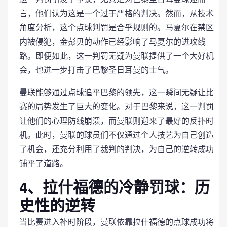
言，他们认为这是一个过于严格的判决。然而，从技术
角度分析，这个点球判罚是合乎规则的。马夏尔在禁区
内被侵犯，金彭贝的动作已经影响了马夏尔的进攻线
路。即便如此，这一判罚无疑为曼联提供了一个大好机
会，也进一步打击了巴黎圣日耳曼的士气。
曼联能够通过点球追平巴黎的领先，这一瞬间无疑让比
赛的局势发生了巨大的变化。对于巴黎来说，这一判罚
让他们的心理防线崩溃，而曼联则迎来了最好的反扑时
机。此时，曼联的球员们不仅通过个人技艺为自己创造
了机会，还充分利用了裁判的判决，为自己的逆转成功
铺平了道路。
4、拉什福德的冷静罚球：历
史性的逆转
当比赛进入补时阶段，曼联依靠拉什福德的点球成功将