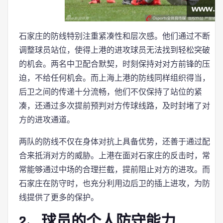
石家庄的防线特别注重紧凑性和层次感。他们通过不断
调整球员站位，使得上港的进攻球员无法找到轻松突破
的机会。两名中卫配合默契，时刻保持对对方前锋的压
迫，不给任何机会。而上海上港的防线同样组织得当，
后卫之间的传递十分流畅，他们不仅保持了站位的紧
凑，还通过多次提前预判对方传球线路，及时封堵了对
方的进攻通道。
两队的防线不仅在身体对抗上具备优势，还善于通过配
合来抵消对方的威胁。上港在面对石家庄的反击时，常
常能够通过中场的合理拦截，提前阻止对方的进攻。而
石家庄在防守时，也充分利用边后卫的插上进攻，为防
线提供了更多的保护。
2、球员的个人防守能力