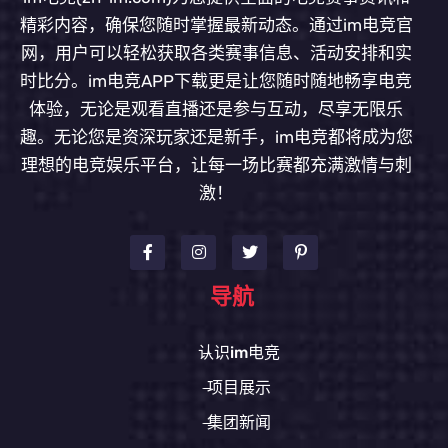
精彩内容，确保您随时掌握最新动态。通过im电竞官
网，用户可以轻松获取各类赛事信息、活动安排和实
时比分。im电竞APP下载更是让您随时随地畅享电竞
体验，无论是观看直播还是参与互动，尽享无限乐
趣。无论您是资深玩家还是新手，im电竞都将成为您
理想的电竞娱乐平台，让每一场比赛都充满激情与刺
激！
导航
认识im电竞
项目展示
集团新闻