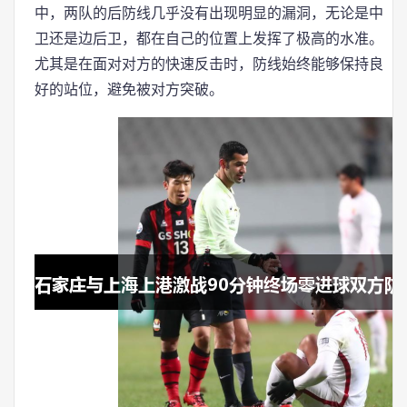
中，两队的后防线几乎没有出现明显的漏洞，无论是中
卫还是边后卫，都在自己的位置上发挥了极高的水准。
尤其是在面对对方的快速反击时，防线始终能够保持良
好的站位，避免被对方突破。