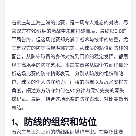
石家庄与上海上港的比赛，是一场令人难忘的对决。尽
管双方在90分钟的激战中未能打破僵局，最终以0:0的
平局告终，但这场比赛却充满了战术与技术的较量，尤
其是双方的防守表现堪称完美。从球员的站位到防线的
配合，从防守球员的身体对抗到门将的稳定发挥，都展
现了高水平的防守艺术。本篇文章将从四个方面详细分
析这场比赛的防守精彩表现，分别从防线的组织和站
位、球员的个人防守能力、门将的表现以及战术安排等
角度，阐述双方防守如何在90分钟内保持完美的零失
球纪录。最后，结合这场比赛的防守表现，对比赛做出
总结。
1、防线的组织和站位
石家庄与上海上港的防线组织堪称严密。在整场比赛