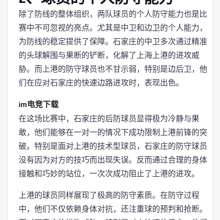
除了防线的整体组织，两队球员的个人防守能力也是比
赛中不可忽视的亮点。尤其是中卫和边卫的个人能力，
为防线的稳定提供了保障。石家庄的中卫多次通过精准
的头球解围与果断的铲断，化解了上海上港的进攻威
胁。而上港的防守球员也不甘示弱，特别是边后卫，他
们在应对石家庄的快速边路进攻时，表现出色。
im电竞下载
在这场比赛中，石家庄的后防球员显得极为冷静与果
敢，他们能够在一对一的情况下成功限制上港前锋的突
破。特别是面对上港的技术型球员，石家庄的防守球员
没有因为对方的技巧而出现失误。反而通过合理的身体
接触和巧妙的站位，一次次成功阻止了上港的进攻。
上港的球员同样展现了极高的防守素质。在防守过程
中，他们不仅依赖身体对抗，还注重球的预判和抢断。