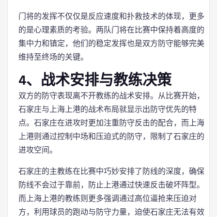
门将的发挥不仅仅是反应速度和扑救技术的体现，更多
的是心理素质的考验。两队门将在比赛中保持着高度的
集中力和镇定，他们的稳定发挥也是双方防守能够完美
维持至终场的关键。
4、战术安排与教练决策
双方的防守表现离不开教练的战术安排。从比赛开始，
石家庄与上海上港的战术布局就显示出防守优先的特
点。石家庄在进攻时更加注重防守反击的配合，而上海
上港则通过控制中场和压迫式的防守，限制了石家庄的
进攻空间。
石家庄的主教练在比赛中巧妙安排了防线的深度，确保
防线不会过于靠前，防止上港通过快速反击破坏阵型。
而上海上港的教练则更多强调通过高位逼抢来压迫对
方，利用球员的跑动与防守力量，迫使石家庄无法有效