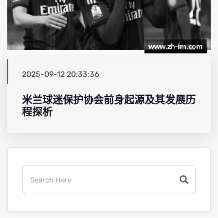
2025-09-12 20:33:36
米兰球迷保护协会前身起源及其发展历
程探析