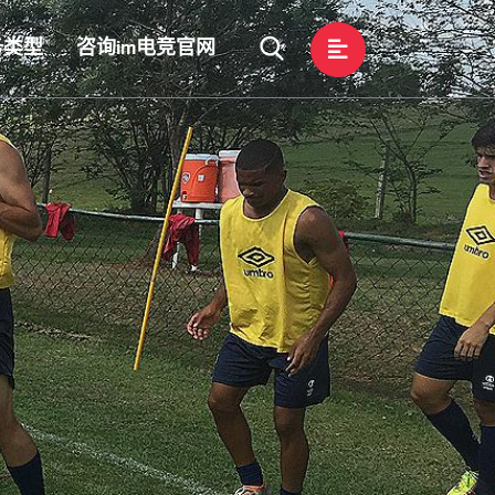
务类型
咨询im电竞官网