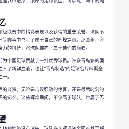
这座城市增添了浓厚的足球氛围。可以说，海牛的崛
忆
顶级联赛中的精彩表现以及获得的重要荣誉。球队不
杯等赛事中书写了属于自己的辉煌篇章。那些年，海
全力的拼搏，将球队推向了属于他们的巅峰。
们为中国足球贡献了一批优秀球员。许多青岛籍的国
入了新鲜血液，也让“青岛制造”的足球名片响彻全
之一。
后的谈资。无论是击败强敌的惊喜，还是最后时刻的
灭的记忆。这些辉煌瞬间，不仅属于球队，也属于无
望
的精神始终没有消失。球队多次遭遇资金困难甚至解