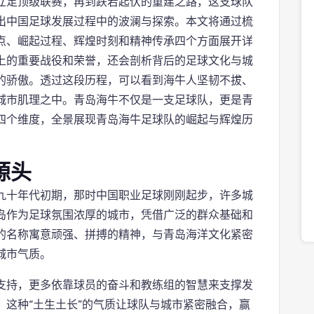
立足顶级联赛，再到跌宕起伏的重建之路，这支球队
出中国足球发展过程中的波澜与探索。本文将通过梳
点、崛起过程、辉煌时刻和精神传承四个方面展开详
上的重要战役和荣誉，还会剖析背后的足球文化与城
的骄傲。透过这段历程，可以看到海牛人坚韧不拔、
城市肌理之中。青岛海牛不仅是一支足球队，更是青
四个维度，全景展现青岛海牛足球队的崛起与辉煌历
。
源头
九十年代初期，那时中国职业足球刚刚起步，许多城
岛作为足球氛围浓厚的城市，凭借广泛的群众基础和
的名称寓意顽强、拼搏的精神，与青岛海洋文化紧密
城市气质。
支持，更多依靠球员的奋斗和教练组的智慧来支撑发
这种“土生土长”的气质让球队与城市紧密融合，赢