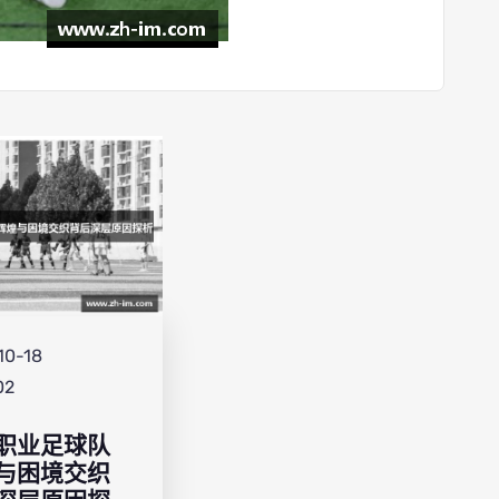
10-18
02
职业足球队
与困境交织