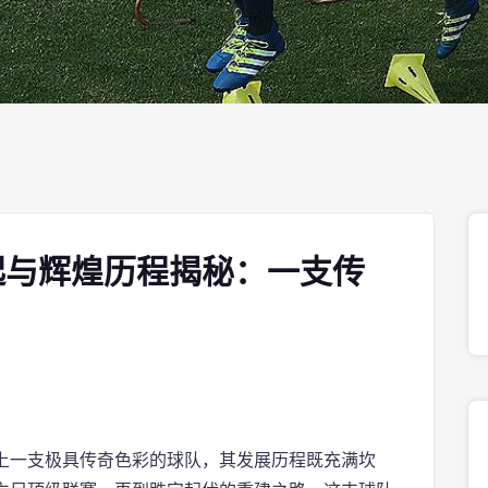
起与辉煌历程揭秘：一支传
上一支极具传奇色彩的球队，其发展历程既充满坎