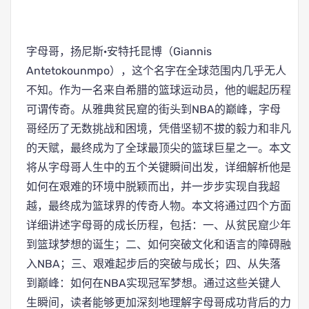
字母哥，扬尼斯·安特托昆博（Giannis
Antetokounmpo），这个名字在全球范围内几乎无人
不知。作为一名来自希腊的篮球运动员，他的崛起历程
可谓传奇。从雅典贫民窟的街头到NBA的巅峰，字母
哥经历了无数挑战和困境，凭借坚韧不拔的毅力和非凡
的天赋，最终成为了全球最顶尖的篮球巨星之一。本文
将从字母哥人生中的五个关键瞬间出发，详细解析他是
如何在艰难的环境中脱颖而出，并一步步实现自我超
越，最终成为篮球界的传奇人物。本文将通过四个方面
详细讲述字母哥的成长历程，包括：一、从贫民窟少年
到篮球梦想的诞生；二、如何突破文化和语言的障碍融
入NBA；三、艰难起步后的突破与成长；四、从失落
到巅峰：如何在NBA实现冠军梦想。通过这些关键人
生瞬间，读者能够更加深刻地理解字母哥成功背后的力