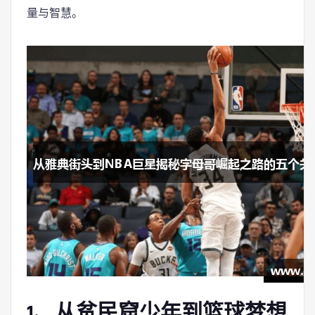
量与智慧。
1、从贫民窟少年到篮球梦想