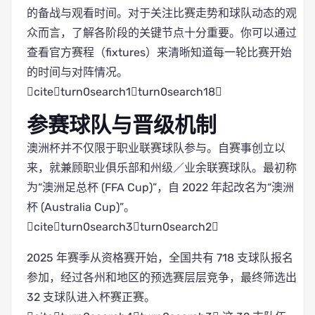
的备战与观看时间。对于关注比赛走势和球队动态的观
众而言，了解各阶段的关键节点十分重要。你可以通过
查看官方赛程（fixtures）来清晰知道每一轮比赛开始
的时间与对阵情况。
citeturn0search1turn0search18
参赛球队与晋级机制
澳洲杯并不仅限于职业联赛球队参与。自赛事创立以
来，就兼顾职业俱乐部和州级／业余联赛球队。最初称
为“澳洲足总杯 (FFA Cup)”，自 2022 年起改名为“澳洲
杯 (Australia Cup)”。
citeturn0search3turn0search2
2025 年赛季从资格赛开始，全国共有 718 支球队报名
参加，经过各州和地区的预选赛层层竞争，最终筛选出
32 支球队进入杯赛正赛。