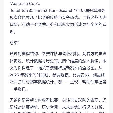
“Australia Cup”。
citeturn0search3turn0search17 历届冠军和夺
冠次数也展现了比赛的传统与竞争态势。了解这些历史
背景，有助于对赛季走势和球队实力形成更加全面的认
识。
总结：
通过对赛程结构、参赛球队与晋级机制、观看方式与媒
体资源、统计数据与历史背景四个维度的深入解读，本
文为你构建了一幅关于澳洲杯最新赛季的全景图。从
2025 年赛季的时间线、参赛规模、比赛安排，到最终
冠军归属与赛事数据统计，都一一呈现，帮助你掌握第
一手资讯。
无论你是希望实时收看比赛、关注某支球队的表现，还
是想对比赛趋势、历史背景、未来走势进行深入分析，