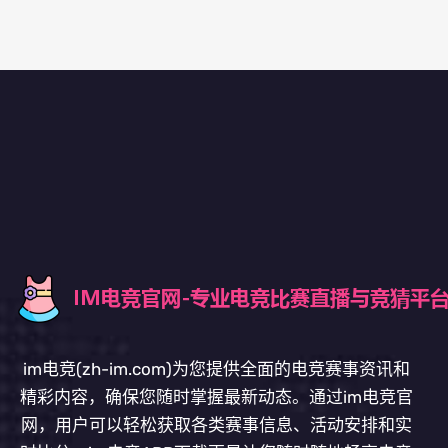
im电竞(zh-im.com)为您提供全面的电竞赛事资讯和
精彩内容，确保您随时掌握最新动态。通过im电竞官
网，用户可以轻松获取各类赛事信息、活动安排和实