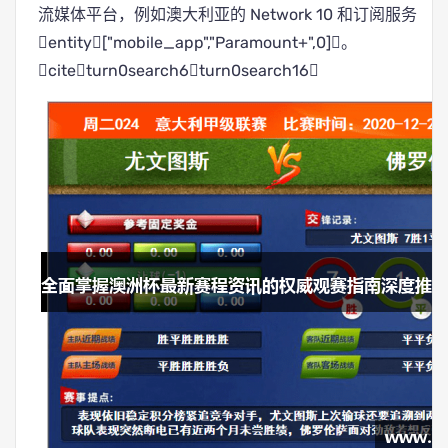
流媒体平台，例如澳大利亚的 Network 10 和订阅服务
entity["mobile_app","Paramount+",0]。
citeturn0search6turn0search16