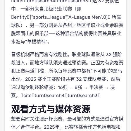
citeturn0search4turn0search3 这 32 支队伍
中，一部分来自顶级职业联赛（即
entity["sports_league","A-League Men",0] 所属
球队），另一部分则是从各州／地区半职业或业余联赛
脱颖而出的俱乐部——这种混合结构使得比赛兼具职业
水准与“草根精神”。
晋级机制严格而富有戏剧性。职业球队通常从 32 强阶
段进入，而地方球队须先通过预选赛。正因为有资格赛
和正赛两道门槛，所以每年比赛中都有“不可能”的黑马
出现。2025 赛季正赛阶段共有 32 支球队参赛，然后
通过淘汰制逐轮缩减：16强 → 8强 → 半决赛 → 决
赛。citeturn0search4turn0search3
观看方式与媒体资源
想要实时关注澳洲杯比赛，最可靠的方式是通过官方媒
体／合作平台。2025年，比赛转播合作方包括电视和