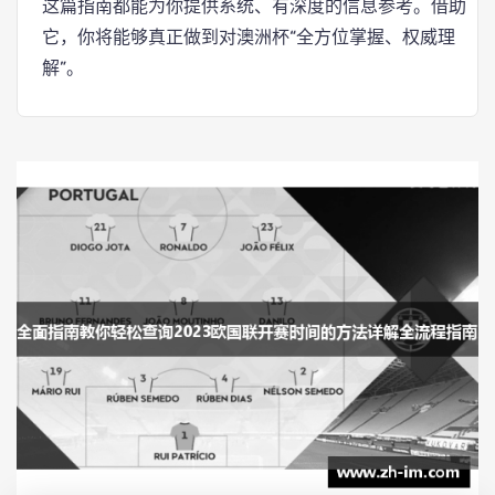
这篇指南都能为你提供系统、有深度的信息参考。借助
它，你将能够真正做到对澳洲杯“全方位掌握、权威理
解”。