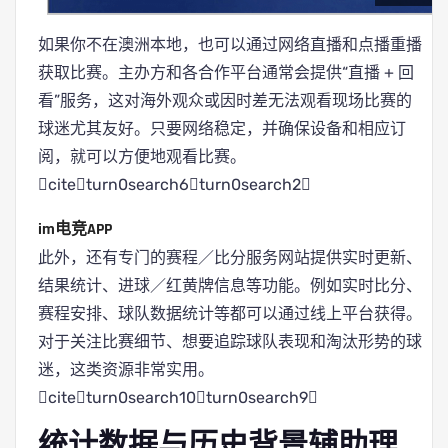
如果你不在澳洲本地，也可以通过网络直播和点播重播
获取比赛。主办方和各合作平台通常会提供“直播 + 回
看”服务，这对海外观众或因时差无法观看现场比赛的
球迷尤其友好。只要网络稳定，并确保设备和相应订
阅，就可以方便地观看比赛。
citeturn0search6turn0search2
im电竞APP
此外，还有专门的赛程／比分服务网站提供实时更新、
结果统计、进球／红黄牌信息等功能。例如实时比分、
赛程安排、球队数据统计等都可以通过线上平台获得。
对于关注比赛细节、想要追踪球队表现和淘汰形势的球
迷，这类资源非常实用。
citeturn0search10turn0search9
统计数据与历史背景辅助理