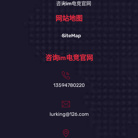
咨询im电竞官网
网站地图
SiteMap
咨询im电竞官网
13594780220
lurking@126.com