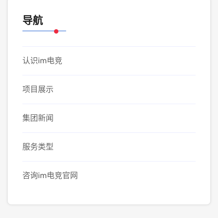
导航
认识im电竞
项目展示
集团新闻
服务类型
咨询im电竞官网