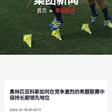
集团新闻
首页
集团新闻
奥林匹亚科斯如何在竞争激烈的希腊联赛中
保持长期领先地位
2026-01-18 09:43:17