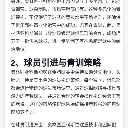
另外，奥林匹亚科斯在俱乐部内设立了多个部门，包括
青训营、球探团队、市场营销部门等。这种多元化的管
理架构，不仅保证了球队的竞技水平不断提升，还确保
了俱乐部在商业化运营中的成功。尤其在青训方面，奥
林匹亚科斯通过与欧洲顶级足球俱乐部的合作，成功培
养了一批优秀球员，进一步巩固了其在希腊足球中的统
治地位。
2、球员引进与青训策略
奥林匹亚科斯能够在希腊联赛中保持长期领先地位，关
键之一便是其出色的球员引进策略。每个赛季，俱乐部
都会进行精确的球员市场调查，通过球探网络寻找具备
潜力的年轻球员，并通过合理的转会操作引进经验丰富
的老将。这样的策略使得球队始终保持着较强的阵容深
度和竞争力。
在球员引进方面，奥林匹亚科斯更注重技术和团队配