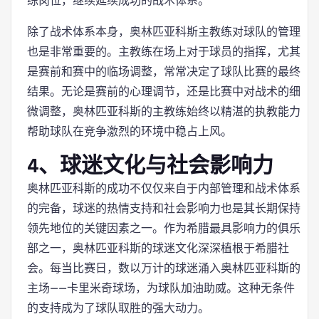
练岗位，继续延续成功的战术体系。
除了战术体系本身，奥林匹亚科斯主教练对球队的管理
也是非常重要的。主教练在场上对于球员的指挥，尤其
是赛前和赛中的临场调整，常常决定了球队比赛的最终
结果。无论是赛前的心理调节，还是比赛中对战术的细
微调整，奥林匹亚科斯的主教练始终以精湛的执教能力
帮助球队在竞争激烈的环境中稳占上风。
4、球迷文化与社会影响力
奥林匹亚科斯的成功不仅仅来自于内部管理和战术体系
的完备，球迷的热情支持和社会影响力也是其长期保持
领先地位的关键因素之一。作为希腊最具影响力的俱乐
部之一，奥林匹亚科斯的球迷文化深深植根于希腊社
会。每当比赛日，数以万计的球迷涌入奥林匹亚科斯的
主场——卡里米奇球场，为球队加油助威。这种无条件
的支持成为了球队取胜的强大动力。