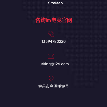
SiteMap
咨询im电竞官网
13594780220
lurking@126.com
金昌市今洒楼19号