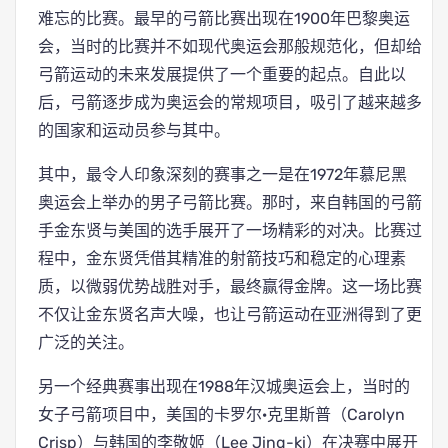
难忘的比赛。最早的弓箭比赛出现在1900年巴黎奥运
会，当时的比赛并不如现代奥运会那般规范化，但却给
弓箭运动的未来发展提供了一个重要的起点。自此以
后，弓箭逐步成为奥运会的常规项目，吸引了越来越多
的国家和运动员参与其中。
其中，最令人印象深刻的赛事之一是在1972年慕尼黑
奥运会上举办的男子弓箭比赛。那时，来自韩国的弓箭
手金东贤与美国的选手展开了一场精彩的对决。比赛过
程中，金东贤凭借其精准的射箭技巧和稳定的心理素
质，以微弱优势战胜对手，最终赢得金牌。这一场比赛
不仅让金东贤名声大噪，也让弓箭运动在亚洲得到了更
广泛的关注。
另一个经典赛事出现在1988年汉城奥运会上，当时的
女子弓箭项目中，美国的卡罗尔·克里斯普（Carolyn
Crisp）与韩国的李敬姬（Lee Jing-ki）在决赛中展开