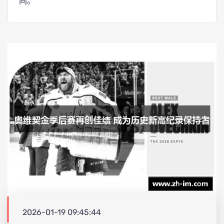
间。
2026-01-19 09:45:44