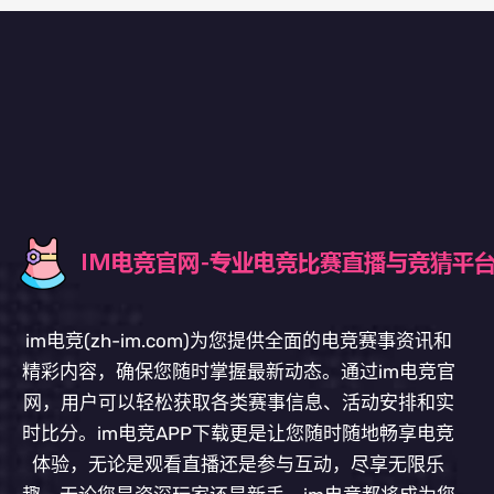
im电竞(zh-im.com)为您提供全面的电竞赛事资讯和
精彩内容，确保您随时掌握最新动态。通过im电竞官
网，用户可以轻松获取各类赛事信息、活动安排和实
时比分。im电竞APP下载更是让您随时随地畅享电竞
体验，无论是观看直播还是参与互动，尽享无限乐