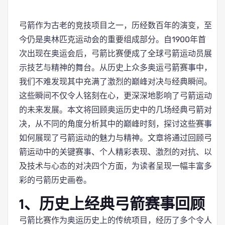
弓箭作为古老的竞技项目之一，历经数百年的演变，至
今仍是奥林匹克运动会的重要组成部分。自1900年首
次出现在奥运会后，弓箭比赛便成了全球弓箭运动员展
示技艺与精神的舞台。从历史上众多奥运弓箭赛事中，
我们不难发现其中充满了激烈的巅峰对决与经典瞬间。
这些瞬间不仅令人铭刻在心，更深深地影响了弓箭运动
的未来发展。本文将回顾奥运历史中的几场经典弓箭对
决，从不同的角度分析其中的巅峰时刻，探讨这些赛事
如何展现了弓箭运动的魅力与精神。文章将通过回顾弓
箭运动中的关键赛事、个人精彩表现、激烈的对抗、以
及技术与心态的对决四个方面，为读者呈现一幅丰富多
彩的弓箭历史画卷。
1、历史上经典弓箭赛事回顾
弓箭比赛作为奥运历史上的传统项目，经历了多个令人