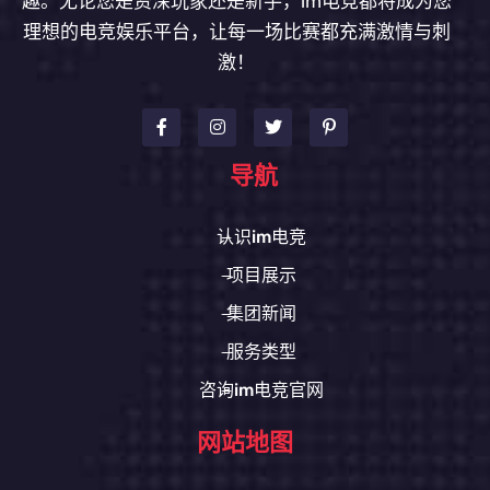
趣。无论您是资深玩家还是新手，im电竞都将成为您
理想的电竞娱乐平台，让每一场比赛都充满激情与刺
激！
导航
认识im电竞
项目展示
集团新闻
服务类型
咨询im电竞官网
网站地图