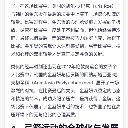
子。在这场比赛中，美国的凯尔·罗巴克（Kris Roe）
与韩国的金东贤在最后的决赛中上演了一场惊心动魄的
较量。比赛过程中，金东贤的心理承受能力发挥到了极
致，尽管在比赛中一度处于不利局面，但他始终保持冷
静，最终凭借最后一箭的高超技巧力压罗巴克，赢得了
比赛。金东贤的表现让人深刻感受到，弓箭比赛中，技
术和心理的双重较量才是真正决定胜负的关键。
类似的经典时刻还出现在2012年伦敦奥运会的女子个
人比赛中，韩国的金赫妍与俄罗斯的阿纳斯塔西亚·帕
夫柳琴科（Anastasia Pavlyuchenkova）展开了一场
激烈的对抗。在比赛最后的关头，金赫妍以稳定的心态
和精准的箭术，成功克服了压力，最终获得了金牌。这
场比赛不仅展示了金赫妍卓越的技术，也彰显了她在高
压环境下的无与伦比的心理素质。