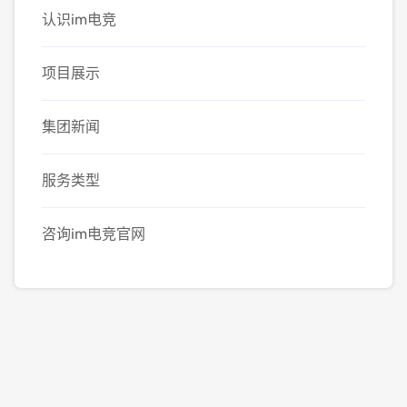
认识im电竞
项目展示
集团新闻
服务类型
咨询im电竞官网