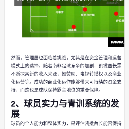
然而，管理层也面临着挑战，尤其是在资金管理和运营
模式上的选择。随着南非足球竞争的加剧，凯撒酋长需
不断探索新的收入来源，如赞助、电视转播权以及商业
化运营等。成功的商业化运作能够带来可持续的资金支
持，而这也是球队保持霸主地位的重要保障。
2、球员实力与青训系统的发
展
球员的个人能力和整体实力，是评估凯撒酋长能否保持