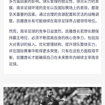
多方面因素的影响。球队管理的稳定性、球员实力的发
展、南非足球环境的变化以及国际赛场上的表现，都是
至关重要的因素。通过合理的资源配置和灵活的战略调
整，凯撒酋长有可能继续在南非足球界占据领导地位。
然而，南非足球的竞争日益激烈，凯撒酋长若想长期保
持霸主地位，必须不断提高自身的核心竞争力，包括加
大对青训的投入、优化管理结构、提升球队整体实力，
并在国际赛事中取得更多荣誉。只有在这些方面取得平
衡，凯撒酋长才能确保自己在未来数年内继续主宰南非
足球。