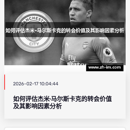
2026-02-17 10:04:44
如何评估杰米·马尔斯卡克的转会价值
及其影响因素分析