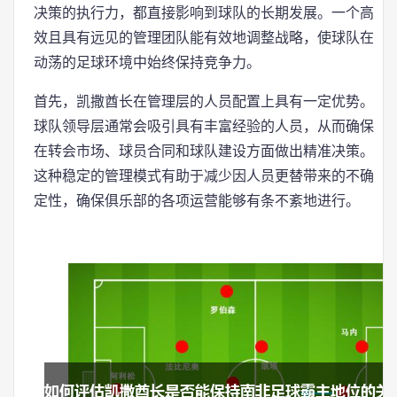
决策的执行力，都直接影响到球队的长期发展。一个高
效且具有远见的管理团队能有效地调整战略，使球队在
动荡的足球环境中始终保持竞争力。
首先，凯撒酋长在管理层的人员配置上具有一定优势。
球队领导层通常会吸引具有丰富经验的人员，从而确保
在转会市场、球员合同和球队建设方面做出精准决策。
这种稳定的管理模式有助于减少因人员更替带来的不确
定性，确保俱乐部的各项运营能够有条不紊地进行。