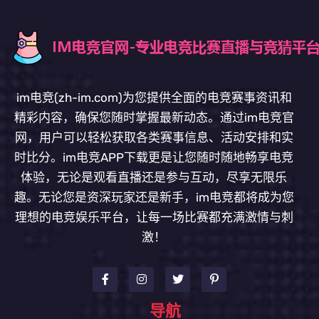
im电竞(zh-im.com)为您提供全面的电竞赛事资讯和
精彩内容，确保您随时掌握最新动态。通过im电竞官
网，用户可以轻松获取各类赛事信息、活动安排和实
时比分。im电竞APP下载更是让您随时随地畅享电竞
体验，无论是观看直播还是参与互动，尽享无限乐
趣。无论您是资深玩家还是新手，im电竞都将成为您
理想的电竞娱乐平台，让每一场比赛都充满激情与刺
激！
导航