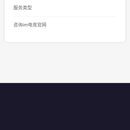
服务类型
咨询im电竞官网