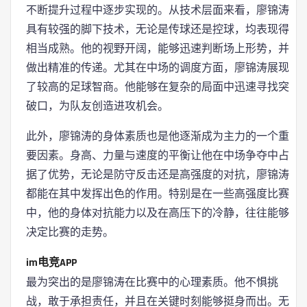
不断提升过程中逐步实现的。从技术层面来看，廖锦涛
具有较强的脚下技术，无论是传球还是控球，均表现得
相当成熟。他的视野开阔，能够迅速判断场上形势，并
做出精准的传递。尤其在中场的调度方面，廖锦涛展现
了较高的足球智商。他能够在复杂的局面中迅速寻找突
破口，为队友创造进攻机会。
此外，廖锦涛的身体素质也是他逐渐成为主力的一个重
要因素。身高、力量与速度的平衡让他在中场争夺中占
据了优势，无论是防守反击还是高强度的对抗，廖锦涛
都能在其中发挥出色的作用。特别是在一些高强度比赛
中，他的身体对抗能力以及在高压下的冷静，往往能够
决定比赛的走势。
im电竞APP
最为突出的是廖锦涛在比赛中的心理素质。他不惧挑
战，敢于承担责任，并且在关键时刻能够挺身而出。无