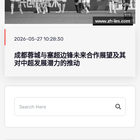
2026-05-27 10:28:30
成都蓉城与塞超边锋未来合作展望及其
对中超发展潜力的推动