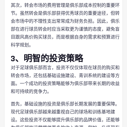
其次，转会市场的费用管理是俱乐部成本控制的重要环
节。虽然转会是俱乐部获得优秀球员的重要途径，但转
会市场中的不理性支出常常成为财务负担。因此，俱乐
部在进行球员转会时应当采取更为谨慎的态度，避免盲
目跟风高价购买球员，而是根据自身的需求和预算进行
科学规划。
3、明智的投资策略
对于足球俱乐部而言，投资不仅仅体现在球员的购买和
转会市场，还包括基础设施建设、青训系统的建设等方
面。一个成功的投资策略能够为俱乐部带来长期的收益
和可持续的竞争力。
首先，基础设施的投资是俱乐部长期发展的重要保障。
现代足球俱乐部越来越重视自己的球场和训练基地建
设。这些投资不仅能够提升俱乐部的品牌价值，还能够