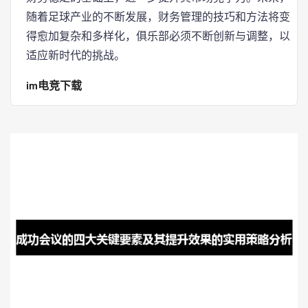
随着足球产业的不断发展，财务管理的技巧和方法将变
得愈加复杂和多样化，俱乐部必须不断创新与调整，以
适应新时代的挑战。
im电竞下载