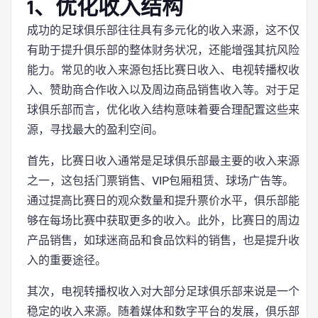
1、优化收入结构
成功的足球俱乐部往往具有多元化的收入来源，这不仅
有助于提升俱乐部的整体财务状况，还能增强其抗风险
能力。常见的收入来源包括比赛日收入、电视转播权收
入、赞助商合作收入以及周边商品销售收入等。对于足
球俱乐部而言，优化收入结构意味着要合理配置这些来
源，寻找最大的盈利空间。
首先，比赛日收入通常是足球俱乐部最主要的收入来源
之一，这包括门票销售、VIP包厢租赁、球场广告等。
通过提高比赛日的观众数量和提升票价水平，俱乐部能
够在每场比赛中获取更多的收入。此外，比赛日的周边
产品销售，如球迷商品和食品饮料的销售，也是提升收
入的重要途径。
其次，电视转播权收入对大部分足球俱乐部来说是一个
稳定的收入来源。随着媒体和数字平台的发展，俱乐部