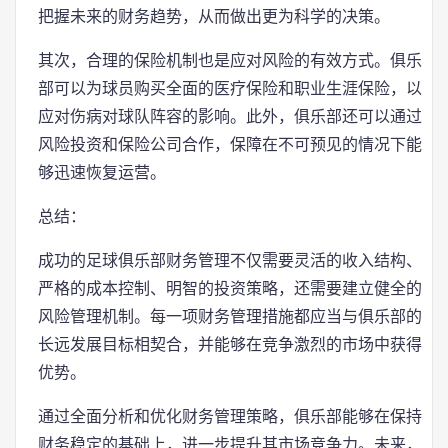
把握未来的财务趋势，从而做出更为科学的决策。
其次，合理的保险机制也是应对风险的有效方式。俱乐
部可以为球员购买全面的医疗保险和职业生涯保险，以
应对伤病对球队阵容的影响。此外，俱乐部还可以通过
风险投资和保险公司合作，保障在不可预见的情况下能
够迅速恢复运营。
总结：
成功的足球俱乐部财务管理不仅需要灵活的收入结构、
严格的成本控制、明智的投资策略，还需要建立健全的
风险管理机制。每一项财务管理措施都应当与俱乐部的
长远发展目标相契合，并能够在竞争激烈的市场中获得
优势。
通过全面分析和优化财务管理策略，俱乐部能够在保持
财务稳定的基础上，进一步提升其市场竞争力。未来，