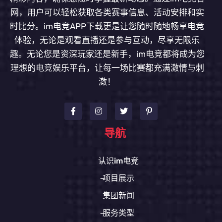
网，用户可以轻松获取各类赛事信息、活动安排和实
时比分。im电竞APP下载更是让您随时随地畅享电竞
体验，无论是观看直播还是参与互动，尽享无限乐
趣。无论您是资深玩家还是新手，im电竞都将成为您
理想的电竞娱乐平台，让每一场比赛都充满激情与刺
激！
导航
认识im电竞
项目展示
集团新闻
服务类型