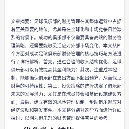
文章摘要：足球俱乐部的财务管理在其整体运营中占据
着至关重要的地位，尤其是在全球化和市场竞争日益激
烈的背景下。成功的俱乐部不仅需要具备高效的财务管
理策略，还需要能够灵活应对外部市场变化。本文从四
个方面对成功足球俱乐部财务管理的核心技巧与方法进
行了详细解析。首先，通过合理的收入结构优化，足球
俱乐部可以有效提高其盈利能力；其次，注重成本控
制，能够确保俱乐部在支出方面不超出预算，从而保证
财务的可持续性；第三，投资策略的选择决定了俱乐部
未来的发展潜力，尤其是在球员转会和基础设施建设方
面；最后，建立有效的风险管理机制，帮助俱乐部应对
经济波动和突发事件。本文将分别对这些方面进行详细
探讨，以期为俱乐部的财务管理提供有益的参考。