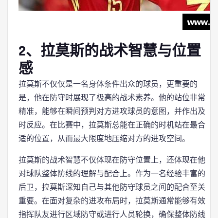
2、拉莫斯的战术智慧与位置
感
拉莫斯不仅仅是一名身体条件出众的球员，更重要的
是，他在防守时展现了极高的战术素养。他的站位非常
精准，能够在瞬间预判对方进攻球员的意图，并作出及
时反应。在比赛中，拉莫斯总能在正确的时机站在最合
适的位置，从而最大限度地压缩对方的进攻空间。
拉莫斯的战术智慧不仅体现在防守位置上，还体现在他
对球队整体防线的理解与配合上。作为一名经验丰富的
后卫，拉莫斯深知自己与其他防守球员之间的配合至关
重要。在面对复杂的进攻布局时，拉莫斯通常能够有效
指挥队友进行区域防守或进行人员轮换，确保整体防线