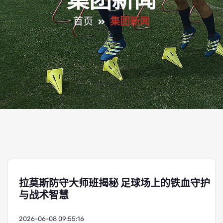
集团新闻
首页
集团新闻
拉莫斯防守大师班揭秘 足球场上的铁血守护
与战术智慧
2026-06-08 09:55:16