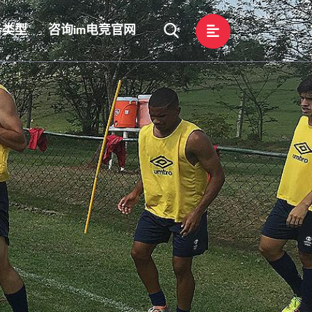
务类型
咨询im电竞官网