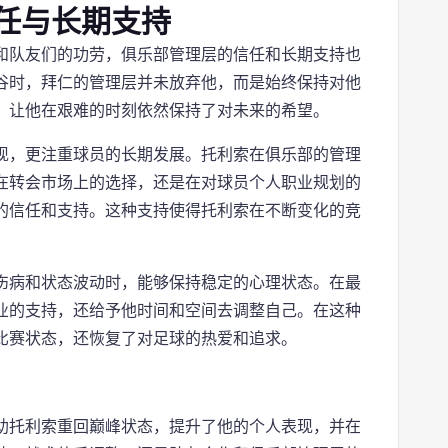
任与长期支持
和队友们的功劳，俱乐部管理层的信任和长期支持也
谷时，拜仁的管理层并未放弃他，而是始终保持对他
，让他在艰难的时刻依然保持了对未来的希望。
现，更注重球员的长期发展。托利索在俱乐部的管理
在转会市场上的选择，还是在对球员个人职业规划的
的信任和支持。这种支持使得托利索在不断变化的竞
伤病和状态波动时，能够保持稳定的心理状态。在最
业的支持，还给予他时间和空间去调整自己。在这种
比赛状态，还恢复了对足球的热爱和追求。
助托利索重回巅峰状态，提升了他的个人表现，并在