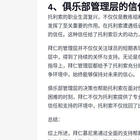
4、俱乐部管理层的信
托利索的职业生涯复兴，不仅仅是教练组
发挥了至关重要的作用。在托利索遭遇低
的信任。这种信任给了托利索巨大的动力
拜仁的管理层并不仅仅关注球员的短期表
层中，得到了持续的关怀与支持。无论是
指导上，拜仁管理层都给予了托利索充分
争环境中，始终能够保持对未来的信心。
俱乐部管理层的决策也帮助托利索在面对
困难的时刻，拜仁不仅为托利索提供了专
信任和支持的环境中，托利索不仅找回了
总结：
综上所述，拜仁慕尼黑通过全面的支持帮