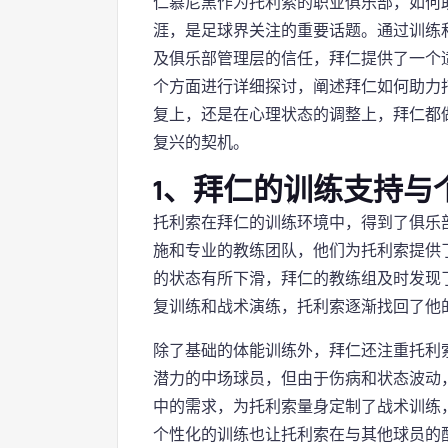
仁慕尼黑作为托利索的职业俱乐部，如何
涯，是足球界关注的重要话题。通过训练
及俱乐部管理层的信任，拜仁提供了一个
个方面进行详细探讨，阐述拜仁如何助力
复上，还是在心理状态的调整上，拜仁都
复兴的契机。
1、拜仁的训练支持与
托利索在拜仁的训练环境中，得到了俱乐
施和专业的教练团队，他们为托利索提供
的状态有所下滑，拜仁的教练组及时发现
复训练和战术演练，托利索逐渐找回了他
除了基础的体能训练外，拜仁还注重托利
潜力的中场球员，但由于伤病和状态波动
中的需求，为托利索量身定制了战术训练
个性化的训练也让托利索在与其他球员的