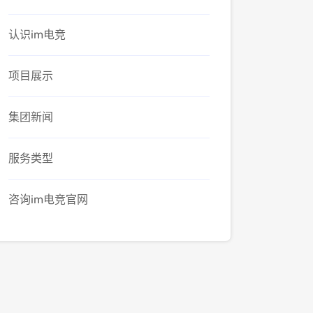
认识im电竞
项目展示
集团新闻
服务类型
咨询im电竞官网