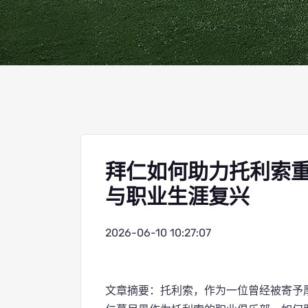
拜仁如何助力托利索
与职业生涯复兴
2026-06-10 10:27:07
文章摘要：托利索，作为一位曾经被寄予