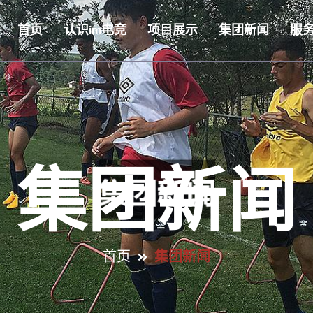
首页
认识im电竞
项目展示
集团新闻
服
集团新闻
首页
集团新闻