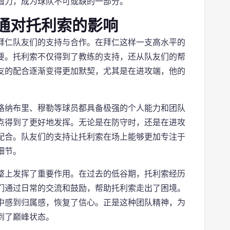
潜力，成为球队不可或缺的一部分。
通对托利索的影响
拜仁队友们的支持与合作。在拜仁这样一支高水平的
要。托利索不仅得到了教练的支持，还从队友们的帮
友的配合逐渐变得更加默契，尤其是在进攻端，他的
格纳布里、穆勒等球员都具备极强的个人能力和团队
点得到了更好地发挥。无论是在防守时，还是在进攻
配合。队友们的支持让托利索在场上能够更加专注于
细节。
整上发挥了重要作用。在过去的低谷期，托利索经历
们通过日常的交流和鼓励，帮助托利索走出了困境。
中感到归属感，恢复了信心。正是这种团队精神，为
到了巅峰状态。