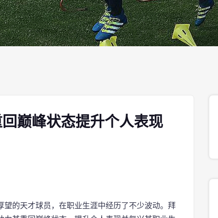
重回巅峰状态提升个人表现
厚望的天才球员，在职业生涯中经历了不少波动。拜