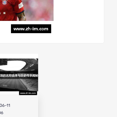
06-11
06