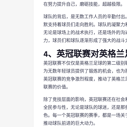
在努力提升自己，磨砺技能，超越极限。
球队的背后，是无数工作人员的辛勤付出
默支持着球员们走向胜利。球队的凝聚力
无论是球场上的战术执行，还是场外的沟
力，球员们和球队逐渐形成了强大的战斗
4、英冠联赛对英格兰
英冠联赛不仅仅是英格兰足球的第二级别
为无数年轻球员提供了锻炼的机会，也为
英冠联赛的竞争激烈程度，推动了英格兰
联赛的价值。
除了竞技层面的影响，英冠联赛还在社会
全民参与性，无论是球队的球迷，还是那
色。每一个英冠联赛的赛季，都是一场关
推动球队前进的巨大动力。