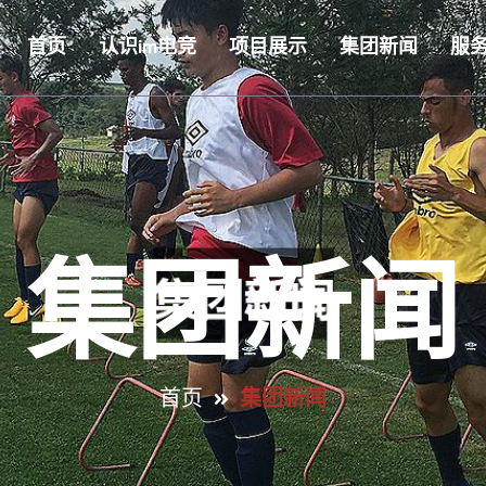
首页
认识im电竞
项目展示
集团新闻
服
集团新闻
首页
集团新闻