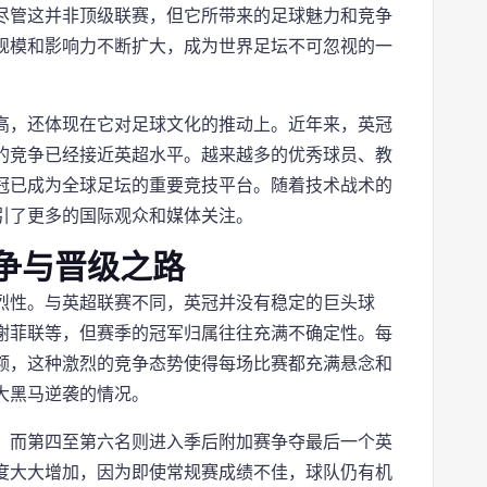
尽管这并非顶级联赛，但它所带来的足球魅力和竞争
规模和影响力不断扩大，成为世界足坛不可忽视的一
高，还体现在它对足球文化的推动上。近年来，英冠
的竞争已经接近英超水平。越来越多的优秀球员、教
冠已成为全球足坛的重要竞技平台。随着技术战术的
引了更多的国际观众和媒体关注。
争与晋级之路
烈性。与英超联赛不同，英冠并没有稳定的巨头球
谢菲联等，但赛季的冠军归属往往充满不确定性。每
额，这种激烈的竞争态势使得每场比赛都充满悬念和
大黑马逆袭的情况。
，而第四至第六名则进入季后附加赛争夺最后一个英
度大大增加，因为即使常规赛成绩不佳，球队仍有机