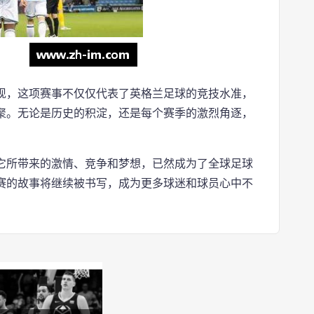
现，这项赛事不仅仅代表了英格兰足球的竞技水准，
聚。无论是历史的积淀，还是每个赛季的激烈角逐，
它所带来的激情、竞争和梦想，已然成为了全球足球
赛的故事将继续被书写，成为更多球迷和球员心中不