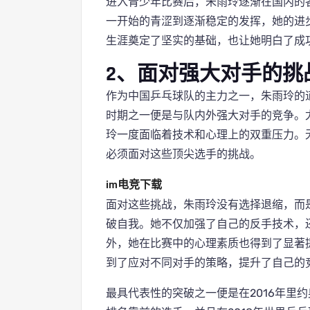
进入青少年比赛后，朱雨玲逐渐在国内的
一开始的青涩到逐渐稳定的发挥，她的进
生涯奠定了坚实的基础，也让她明白了成
2、面对强大对手的挑
作为中国乒乓球队的主力之一，朱雨玲的
时期之一便是与队内外强大对手的竞争。
玲一度面临着技术和心理上的双重压力。
必须面对这些顶尖选手的挑战。
im电竞下载
面对这些挑战，朱雨玲没有选择退缩，而
破自我。她不仅加强了自己的反手技术，
外，她在比赛中的心理素质也得到了显著
到了应对不同对手的策略，提升了自己的
最具代表性的突破之一便是在2016年里