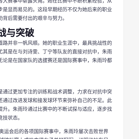
各大赛事中崭露头角。她在比赛中不断积累经验，从
步是显而易见的。这段早期经历不仅为她后来的职业
功背后需要付出的艰辛与努力。
战与突破
道路并非一帆风顺。她的职业生涯中，最具挑战性的
尤其是在与刘诗雯、丁宁等队友的直接对抗中，朱雨
无论是在国家队的选拔赛还是国际赛事中，朱雨玲都
是通过更加专注的训练和战术调整，力求在对抗中突
还通过改进发球和接发球环节来弥补自己的不足。此
提升。朱雨玲通过比赛中的不断试探与适应，逐步找
竞技状态。
约奥运会后的各项国际赛事中，朱雨玲屡次击败世界