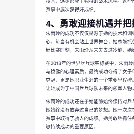
技术，逐步形成了独特的战术风格。这些
赛事中屡次获得好成绩。
4、勇敢迎接机遇并把
朱雨玲的成功不仅仅是源于她的技术和训
心。每当有机会站上世界舞台，她总能抓
键比赛时刻，朱雨玲从未失去过冷静，她
在2018年的世界乒乓球锦标赛中，朱雨
与稳健的心理素质，最终成功夺得了女子
夺冠，更是她职业生涯的一个重要里程碑
让她成为了中国乒乓球队未来的领军人物
朱雨玲的成功还在于她能够始终保持对乒
她始终没有放弃过自己的梦想。她一次次
赛事中取得了骄人的成绩。她勇敢地抓住
够持续成功的重要原因。