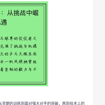
从早期的训练到面对强大对手的突破，再到技术上的