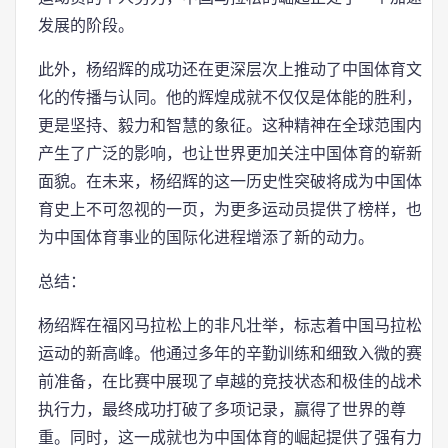
发展的阶段。
此外，杨绍辉的成功还在更深层次上推动了中国体育文
化的传播与认同。他的辉煌成就不仅仅是体能的胜利，
更是坚持、毅力和智慧的象征。这种精神在全球范围内
产生了广泛的影响，也让世界更加关注中国体育的崭新
面貌。在未来，杨绍辉的这一历史性突破将成为中国体
育史上不可忽视的一页，为更多运动员提供了榜样，也
为中国体育事业的国际化进程增添了新的动力。
总结：
杨绍辉在福冈马拉松上的非凡壮举，标志着中国马拉松
运动的新高峰。他通过多年的辛勤训练和细致入微的赛
前准备，在比赛中展现了卓越的竞技状态和极佳的战术
执行力，最终成功打破了多项记录，赢得了世界的尊
重。同时，这一成就也为中国体育的崛起提供了强有力