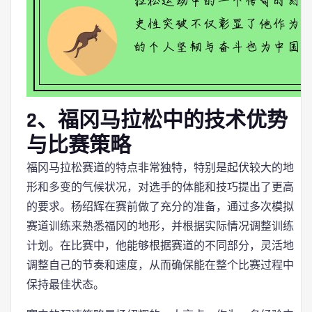
2、福冈马拉松中的技术优势
与比赛策略
福冈马拉松赛道的特点非常独特，特别是起伏较大的地
形和多变的气候状况，对选手的体能和技巧提出了更高
的要求。杨绍辉在赛前做了充分的准备，通过多次模拟
赛道训练来熟悉福冈的地形，并根据实际情况调整训练
计划。在比赛中，他能够根据赛道的不同部分，灵活地
调整自己的节奏和速度，从而确保能在整个比赛过程中
保持最佳状态。