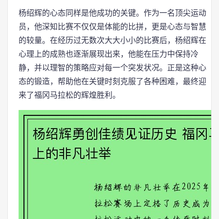
杨绍辉的心态同样是他成功的关键。作为一名顶尖运动
员，他深知比赛不仅仅是体能的比拼，更是心态与智慧
的较量。在经历过无数次大大小小的比赛后，杨绍辉在
心理上的成熟也逐渐展现出来，他能在压力中保持冷
静，并以理智的策略应对每一个突发状况。正是这种心
态的锻造，帮助他在关键时刻克服了各种困难，最终迎
来了福冈马拉松的辉煌胜利。