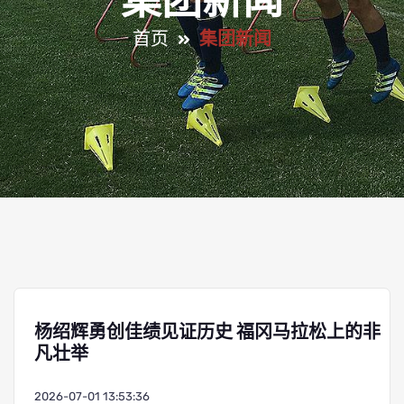
集团新闻
首页
集团新闻
杨绍辉勇创佳绩见证历史 福冈马拉松上的非
凡壮举
2026-07-01 13:53:36