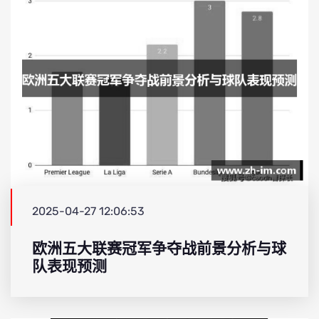
2025-04-27 12:06:53
欧洲五大联赛冠军争夺战前景分析与球
队表现预测