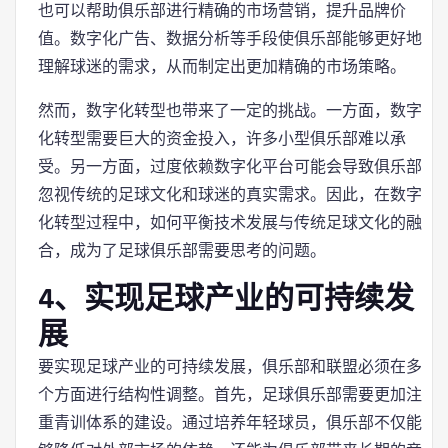
也可以帮助俱乐部进行精确的市场营销，提升品牌价
值。数字化广告、数据分析等手段使俱乐部能够更好地
理解球迷的需求，从而制定出更加精确的市场策略。
然而，数字化转型也带来了一定的挑战。一方面，数字
化转型需要巨大的资金投入，许多小型俱乐部难以承
受。另一方面，过度依赖数字化平台可能会导致俱乐部
忽视传统的足球文化和球迷的真实需求。因此，在数字
化转型过程中，如何平衡技术发展与传统足球文化的融
合，成为了足球俱乐部需要思考的问题。
4、实现足球产业的可持续发
展
要实现足球产业的可持续发展，俱乐部和联盟必须在多
个方面进行结构性调整。首先，足球俱乐部需要更加注
重青训体系的建设。通过培养年轻球员，俱乐部不仅能