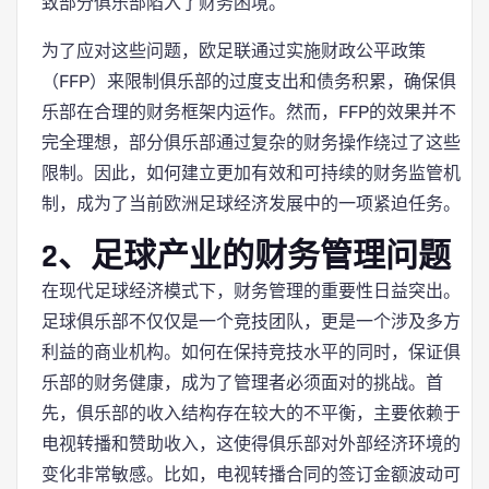
致部分俱乐部陷入了财务困境。
为了应对这些问题，欧足联通过实施财政公平政策
（FFP）来限制俱乐部的过度支出和债务积累，确保俱
乐部在合理的财务框架内运作。然而，FFP的效果并不
完全理想，部分俱乐部通过复杂的财务操作绕过了这些
限制。因此，如何建立更加有效和可持续的财务监管机
制，成为了当前欧洲足球经济发展中的一项紧迫任务。
2、足球产业的财务管理问题
在现代足球经济模式下，财务管理的重要性日益突出。
足球俱乐部不仅仅是一个竞技团队，更是一个涉及多方
利益的商业机构。如何在保持竞技水平的同时，保证俱
乐部的财务健康，成为了管理者必须面对的挑战。首
先，俱乐部的收入结构存在较大的不平衡，主要依赖于
电视转播和赞助收入，这使得俱乐部对外部经济环境的
变化非常敏感。比如，电视转播合同的签订金额波动可