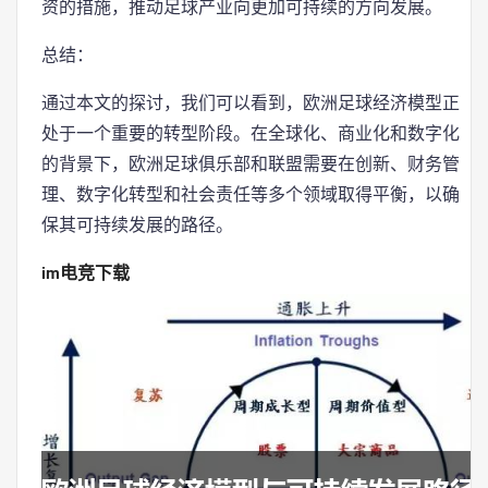
资的措施，推动足球产业向更加可持续的方向发展。
总结：
通过本文的探讨，我们可以看到，欧洲足球经济模型正
处于一个重要的转型阶段。在全球化、商业化和数字化
的背景下，欧洲足球俱乐部和联盟需要在创新、财务管
理、数字化转型和社会责任等多个领域取得平衡，以确
保其可持续发展的路径。
im电竞下载