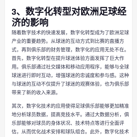
3、数字化转型对欧洲足球经
济的影响
随着数字技术的快速发展，数字化转型成为了欧洲足球
产业的重要趋势。从球迷的互动方式到比赛的直播方
式，再到俱乐部的财务管理，数字化的应用无处不在。
首先，数字化转型在提升球迷体验方面发挥了巨大作
用。俱乐部通过社交媒体和移动应用程序，能够与全球
球迷进行即时互动，增强球迷的忠诚度和参与感。这种
与球迷的互动不仅提升了球迷的观赛体验，也为俱乐部
带来了新的收入来源。
其次，数字化技术的应用使得足球俱乐部能够更加精准
地分析球员数据，提高竞技水平。通过大数据分析，俱
乐部能够对球员的身体状况、技术特点等进行全面评
估，从而优化战术安排和球队组合。此外，数字化技术