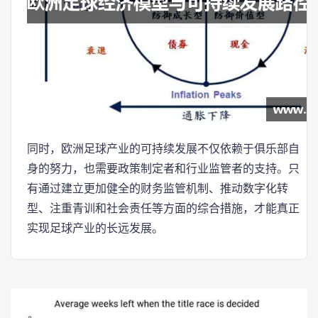
同时，欧洲足球产业的可持续发展不仅依赖于俱乐部自
身的努力，也需要政策制定者和行业监管者的支持。只
有通过建立更加健全的财务监管机制、推动数字化转
型、注重青训和社会责任等方面的综合措施，才能真正
实现足球产业的长远发展。