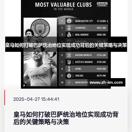
2025-04-27 15:44:41
皇马如何打破巴萨统治地位实现成功背
后的关键策略与决策