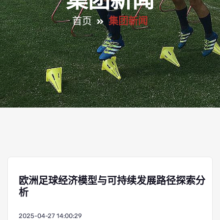
集团新闻
首页
集团新闻
欧洲足球经济模型与可持续发展路径探索分
析
2025-04-27 14:00:29