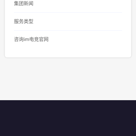
集团新闻
服务类型
咨询im电竞官网