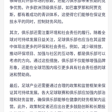
够降低对外部市场的依赖，还能为俱乐部带来长期的竞
争优势。许多欧洲顶级俱乐部，如巴塞罗那和阿贾克
斯，都有着成功的青训体系，这使得它们能够在保证竞
技水平的同时，控制财务风险。
其次，俱乐部还需注重环境和社会责任的履行。随着全
球对可持续发展日益关注，足球俱乐部也应当在其运营
中体现出更多的环保和社会责任。例如，减少碳排放、
推动环保项目、加强与社区的互动等，都是俱乐部可以
考虑的方向。通过这些措施，俱乐部不仅能够增强品牌
形象，还能在全球范围内吸引更多具有社会责任感的球
迷和赞助商。
最后，足球产业还需要通过合理的政策和监管框架来保
证其可持续发展。各大足球联赛和俱乐部应加强内部治
理和财务监管，确保俱乐部能够在健康的财务框架内运
营。此外，政策制定者还应出台更多鼓励创新和长期投