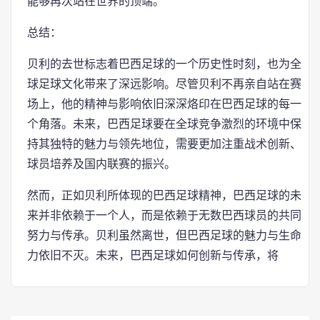
能够再次站在世界的顶端。
总结：
贝利的去世标志着巴西足球的一个历史性时刻，也为全
球足球文化带来了深远影响。尽管贝利不再亲自站在赛
场上，他的精神与影响依旧深深烙印在巴西足球的每一
个角落。未来，巴西足球要在全球竞争激烈的环境中保
持其独特的魅力与领先地位，需要更加注重战术创新、
球员培养及国内联赛的振兴。
然而，正如贝利所体现的巴西足球精神，巴西足球的未
来并非依赖于一个人，而是依赖于无数巴西球员的共同
努力与传承。贝利虽然离世，但巴西足球的魅力与生命
力依旧不灭。未来，巴西足球如何创新与传承，将