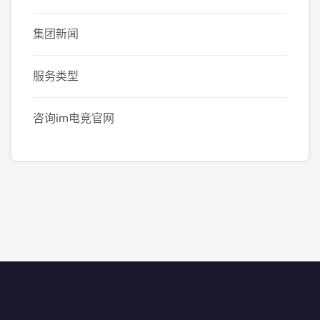
集团新闻
服务类型
咨询im电竞官网