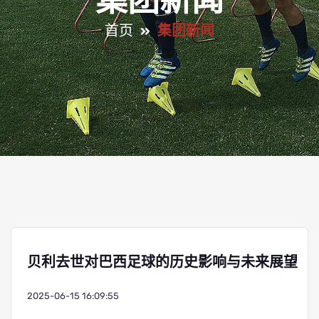
集团新闻
首页
集团新闻
贝利去世对巴西足球的历史影响与未来展望
2025-06-15 16:09:55