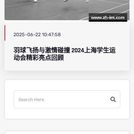
2025-06-22 10:47:58
羽球飞扬与激情碰撞 2024上海学生运
动会精彩亮点回顾