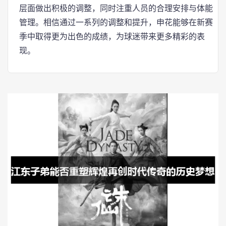
层面做出积极的调整，同时注重人员的合理安排与体能
管理。相信通过一系列的调整和提升，申花能够在新赛
季中取得更为出色的成绩，为球迷带来更多精彩的表
现。