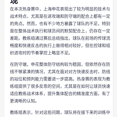
现
在本次热身赛中，上海申花表现出了较为明显的技术与
战术特点，尤其是在进攻端和防守端的配合上都有一定
的亮点。然而，也有不少地方暴露了球队的不足，特别
是在整体战术执行和球员间的默契配合上，仍存在一定
差距。教练组通过赛后总结指出，球队在前场的传球流
畅度和快速反击的执行上做得相对较好，但在控球和组
织进攻时的节奏掌控上略显不足。
在防守端，申花整体防守结构较为稳固，但依然存在防
线不够紧凑的情况，尤其在面对对方快速反击时，防线
的站位和预判能力需要进一步提高。热身赛的表现为教
练组提供了很多反思的空间，尤其是在如何让球员快速
适应教练战术体系，提升集体配合的精准度方面，有了
更清晰的认知。
教练组表示，针对这些问题，球队将在接下来的训练中