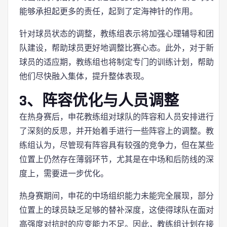
能够承担起更多的责任，起到了定海神针的作用。
针对球员状态的调整，教练组表示将加强心理辅导和团
队建设，帮助球员更好地调整比赛心态。此外，对于新
球员的适应期，教练组也将制定专门的训练计划，帮助
他们尽快融入集体，提升整体表现。
3、阵容优化与人员调整
在热身赛后，申花教练组对球队的阵容和人员安排进行
了深刻的反思，并开始着手进行一些阵容上的调整。教
练组认为，尽管现有阵容具有较强的竞争力，但在某些
位置上仍然存在薄弱环节，尤其是在中场和后防线的深
度上，需要进一步优化。
热身赛期间，申花的中场组织能力未能完全展现，部分
位置上的球员缺乏足够的替补深度，这使得球队在面对
高强度对抗时的应变能力不足。因此，教练组计划在接