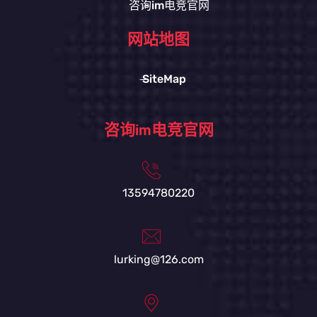
咨询im电竞官网
网站地图
SiteMap
咨询im电竞官网
13594780220
lurking@126.com