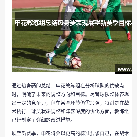
通过热身赛的总结，申花教练组在分析球队的优缺点
时，明确了未来的调整方向和目标。尽管球队整体表现
出一定的竞争力，但在某些环节仍需加强，特别是在战
术执行、球员状态调整和阵容深度的优化方面，教练组
已经制定了详细的改进措施。
展望新赛季，申花将会以更高的标准要求自己，在战术