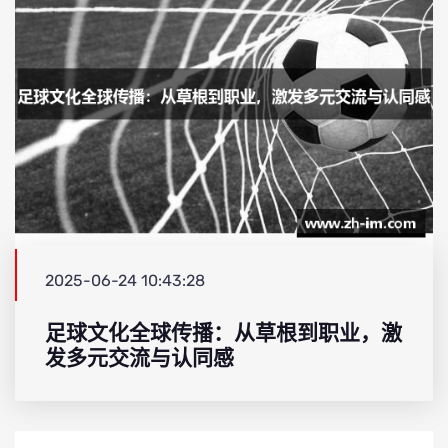
2025-06-24 10:43:28
足球文化全球传播：从草根到职业，激
发多元交流与认同感