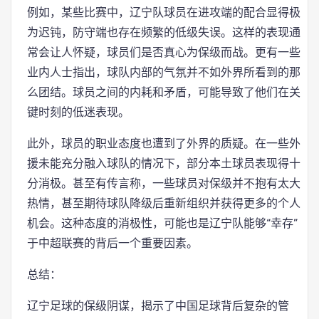
例如，某些比赛中，辽宁队球员在进攻端的配合显得极
为迟钝，防守端也存在频繁的低级失误。这样的表现通
常会让人怀疑，球员们是否真心为保级而战。更有一些
业内人士指出，球队内部的气氛并不如外界所看到的那
么团结。球员之间的内耗和矛盾，可能导致了他们在关
键时刻的低迷表现。
此外，球员的职业态度也遭到了外界的质疑。在一些外
援未能充分融入球队的情况下，部分本土球员表现得十
分消极。甚至有传言称，一些球员对保级并不抱有太大
热情，甚至期待球队降级后重新组织并获得更多的个人
机会。这种态度的消极性，可能也是辽宁队能够“幸存”
于中超联赛的背后一个重要因素。
总结：
辽宁足球的保级阴谋，揭示了中国足球背后复杂的管