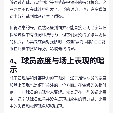
够通过点球、越位判定等方式获得额外的得分机会。这
些判罚不仅在球迷中引发了广泛的讨论，也让许多媒体
对中超的裁判体系产生了质疑。
值得注意的是，虽然这些判罚并不能直接证明辽宁队在
保级过程中有任何违法行为，但它们无疑给了球队更多
的机会，尤其是在面对强队时，这些“裁判因素”往往能
够在比赛中扭转局势，影响最终结果。
4、球员态度与场上表现的暗
示
除了管理层和外部势力的干预外，辽宁足球队员的态度
和场上表现也是值得关注的一个方面。在保级的关键时
刻，一些球员的表现令人费解。尤其是在一些关键比赛
中，辽宁队球员似乎并没有展现出应有的紧迫感，比赛
中的失误和松懈现象频频出现。