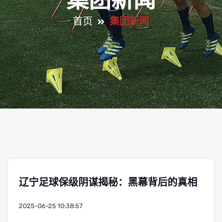
集团新闻
首页
集团新闻
辽宁足球保级阴谋揭秘：黑幕背后的真相
2025-06-25 10:38:57