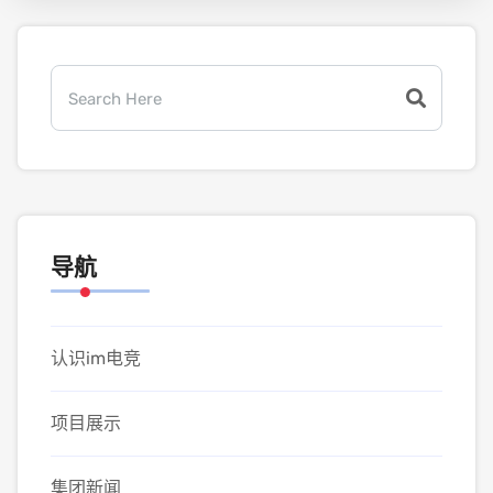
导航
认识im电竞
项目展示
集团新闻