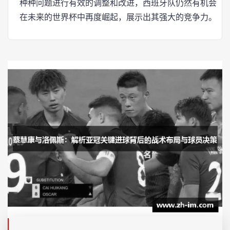
种种问题进行有效的调整和改进，西班牙队仍然有机会
在未来的世界杯中再度崛起，展示出其强大的竞争力。