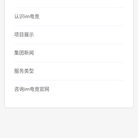
认识im电竞
项目展示
集团新闻
服务类型
咨询im电竞官网