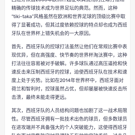
精确的传球技术成为世界足坛的典范。然而，这种
“tiki-taka”风格虽然在欧洲和世界足球的顶级比赛中取
得了显著成功，但其过度依赖控球的特点却也成为西班
牙队在世界杯上错失机会的一大原因。
首先，西班牙队的控球打法虽然让他们在常规比赛中表
现优异，但在高强度、快节奏的世界杯淘汰赛中，这种
打法往往容易被对手破解。许多球队通过高压逼抢和快
速反击来压制西班牙的控球，迫使西班牙队在技术和速
度上处于劣势。比如在2014年世界杯中，西班牙面对
荷兰和智利时，控球虽然占优，但却屡屡被快速反击所
击溃，最终未能走得更远。
其次，西班牙队的人员结构问题也加剧了这一战术局限
性。尽管西班牙拥有一批技术出色的球员，但多数球员
在进攻端并不具备强大的个人突破能力，这使得西班牙