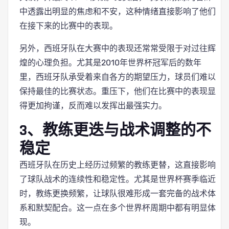
中透露出明显的焦虑和不安，这种情绪直接影响了他们
在接下来的比赛中的表现。
另外，西班牙队在大赛中的表现还常常受限于对过往辉
煌的心理负担。尤其是2010年世界杯冠军后的数年
里，西班牙队承受着来自各方的期望压力，球员们难以
保持最佳的比赛状态。重压下，他们在比赛中的表现显
得更加拘谨，反而难以发挥出最强实力。
3、教练更迭与战术调整的不
稳定
西班牙队在历史上经历过频繁的教练更替，这直接影响
了球队战术的连续性和稳定性。尤其是世界杯赛季临近
时，教练更换频繁，让球队很难形成一套完备的战术体
系和默契配合。这一点在多个世界杯周期中都有明显体
现。