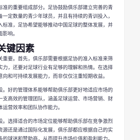
标准的重要组成部分。足协鼓励俱乐部建立完善的青
备一定数量的青少年球员，并且有持续的青训投入，
入标准，足协希望能够推动中国足球的整体发展，并
面影响。
关键因素
关重要。首先，俱乐部需要根据足协的准入标准来筛
实力，还要对足球行业有足够的理解和热情。在选择
意向和可持续发展能力，而非仅仅注重短期收益。
设。好的管理体系能够帮助俱乐部更好地适应市场的
一支高效的管理团队，涵盖足球运营、市场营销、财
体运营效率和团队协作能力。
设。选择适合的市场定位能够帮助俱乐部在竞争激烈
资源还是通过国际化发展，俱乐部都应根据自己的实
多的球迷和赞助商，从而提升市场价值和盈利能力。