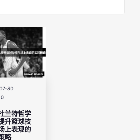
07-30
30
杜兰特哲学
提升篮球技
场上表现的
策略