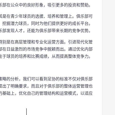
乐部在公众中的良好形象，吸引更多的投资和赞助。
其是在青少年球员的选拔、培养和管理上。俱乐部可
，挖掘潜力球员，同时为他们提供更好的成长平台。
乐部发现人才，还能为俱乐部带来长期的竞争优势。
特别是在高层管理和专业化运营方面。引进现代化管
部在日益激烈的市场竞争中脱颖而出。通过优化内部
注于球员的培养和比赛成绩，从而提高整体竞争力。
策略的分析，我们可以看到足协的标准不仅对俱乐部
提出了明确要求，而且对于俱乐部的整体运营管理也
的基础上，优化自己的管理结构和运营模式，以适应