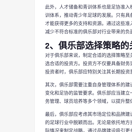
此外，人才储备和青训体系也是足协准入
训体系，推动青少年足球的发展。只有具
才能获得更多的支持和资源。通过这些准
减少不符合标准的俱乐部对行业带来的负
2、俱乐部选择策略的
对于俱乐部来说，制定合适的选择策略至
选合适的投资方。投资方不仅要具备财务
投资者时，俱乐部应特别关注其长期投资
其次，俱乐部需要注重自身管理体系的建
变化和足协的监管要求。俱乐部应当建立
务管理、球员培养等多个领域，以提升整
最后，俱乐部应考虑其市场定位和品牌建
的足球行业中脱颖而出。无论是依托地方
际情况来制定战略，通过品牌建设吸引更