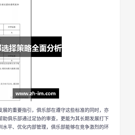
发展的重要指引，俱乐部在遵守这些标准的同时，亦
帮助俱乐部通过足协的审查，更能为其长期发展打下
训水平、优化内部管理，俱乐部能够在竞争激烈的环