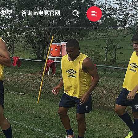
务类型
咨询im电竞官网