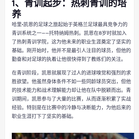
1、青训起步：热刺青训的培
养
哈里·凯恩的足球之旅起始于英格兰足球最具竞争力的
青训系统之一——托特纳姆热刺。凯恩在8岁时就加入
了热刺青训学院，这为他未来的职业生涯奠定了坚实的
基础。刚开始时，他并不是最引人注目的球员，但他的
勤奋和对足球的执着让他很快得到了教练们的关注。
在青训阶段，凯恩就展现了过人的进球嗅觉和强烈的求
胜欲望。他虽然身体条件不如一些同龄球员突出，但他
的技术能力和战术理解能力却让他在队中脱颖而出。青
训期间，凯恩参与了大量的比赛，从而逐渐积累了实战
经验。特别是在比赛中的冷静与决断能力，为他后来的
职业生涯打下了坚实的基础。