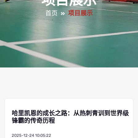
项目展示
首页
项目展示
哈里凯恩的成长之路：从热刺青训到世界级
锋霸的传奇历程
2025-12-24 10:05:22