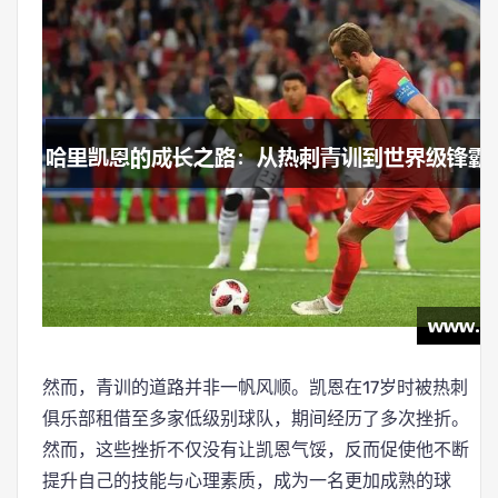
然而，青训的道路并非一帆风顺。凯恩在17岁时被热刺
俱乐部租借至多家低级别球队，期间经历了多次挫折。
然而，这些挫折不仅没有让凯恩气馁，反而促使他不断
提升自己的技能与心理素质，成为一名更加成熟的球