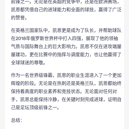
前锋之一。无论是在英超的竞争中，还是在欧洲赛场，
凯恩都凭借自己的进球能力和全面的球技，赢得了广泛
的赞誉。
在英格兰国家队中，凯恩更是成为了队长，并帮助球队
在2018年俄罗斯世界杯中打入四强，展现了他的领袖
气质与国际舞台上的巨大影响力。凯恩不仅在进攻端屡
屡建功，更在比赛中的指挥与调度能力，也让他赢得了
全球球迷的尊敬。
作为一名世界级锋霸，凯恩的职业生涯进入了一个更加
辉煌的阶段。无论是在热刺还是英格兰队，凯恩都始终
保持着高度的职业素养和竞技状态。无论面对任何对
手，凯恩总能保持冷静，在关键时刻完成进球，证明自
己是足坛顶级前锋之一。
总结：