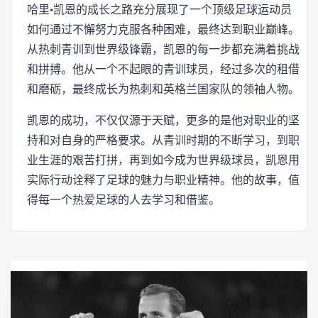
哈里·凯恩的成长之路充分展现了一个顶级足球运动员
如何通过不懈努力克服各种困难，最终达到职业巅峰。
从热刺青训到世界级锋霸，凯恩的每一步都充满着挑战
和拼搏。他从一个不起眼的青训球员，经过多次的租借
和磨砺，最终成长为热刺和英格兰国家队的领袖人物。
凯恩的成功，不仅仅源于天赋，更多的是他对职业的坚
持和对自身的严格要求。从青训时期的不断学习，到职
业生涯的艰苦打拼，再到如今成为世界级球员，凯恩用
实际行动诠释了足球的魅力与职业精神。他的故事，值
得每一个热爱足球的人去学习和借鉴。