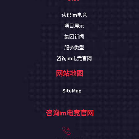
认识im电竞
项目展示
集团新闻
服务类型
咨询im电竞官网
网站地图
SiteMap
咨询im电竞官网