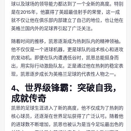
球以及球场的领导能力都达到了一个全新的高度。特别
是在2015年，他赢得了英超最佳射手的荣誉，这一成
就不仅让他在俱乐部内部建立了自己的地位，也让他在
英格兰国内外的足球界引起了广泛关注。
随着时间的推移，凯恩逐渐成为热刺队内的精神领袖。
他不仅仅是一个进球机器，更是球队的战术核心和进攻
的发动机。即便在队内遭遇低谷时，凯恩总能挺身而
出，用实际行动激励队友。正是通过他在热刺的稳定表
现，凯恩逐步成长为英格兰足球的代表性人物之一。
4、世界级锋霸：突破自我，
成就传奇
凯恩的足球生涯进入了新的高度，他不仅成为了热刺的
核心球员，还逐渐在世界足坛获得了广泛认可。随着他
的进球数不断增加，凯恩也被认为是当今足坛最出色的