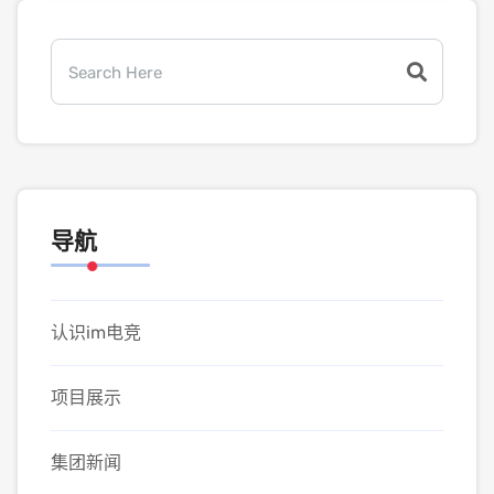
导航
认识im电竞
项目展示
集团新闻