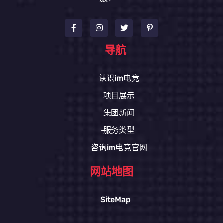
导航
认识im电竞
项目展示
集团新闻
服务类型
咨询im电竞官网
网站地图
SiteMap