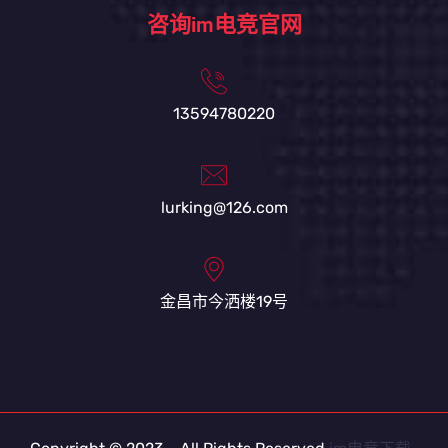
咨询im电竞官网
13594780220
lurking@126.com
金昌市今洒楼19号