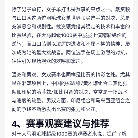
除了男子单打，女子单打也是赛事的亮点之一。戴资颖
与山口茜这两位羽毛球女单世界顶尖选手的对决，总是
充满悬念和戏剧性。戴资颖凭借其稳定的技术和丰富的
比赛经验，在大马超级1000赛中屡屡上演精彩绝伦的
逆转；而山口茜则以凌厉的进攻和不屈不挠的精神，屡
次成为她的最大挑战者。两位选手在场上激烈的对抗，
往往引发现场观众的欢呼和掌声。
混双和男双、女双赛事也同样是比赛的精彩之处。尤其
是在混双项目上，中国的郑思维/黄雅琼组合与其他强
队如印尼的哈菲兹/加比组合的对决，常常是一场战术
与速度的较量。男双方面，印尼组合和马来西亚组合之
间的争锋不断激发出比赛的张力和火花。
4、赛事观赛建议与推荐
对于大马羽毛球超级1000赛的观赛者来说，提前了解