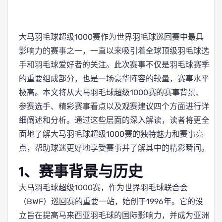
大马羽毛球超级1000赛作为世界羽毛球巡回赛中最具
影响力的赛事之一，一直以来吸引着全球顶级羽毛球选
手和羽毛球爱好者的关注。此次赛事不仅是羽毛球赛季
的重要组成部分，也是一场豪华阵容的较量，赛事水平
极高。本文将从大马羽毛球超级1000赛的赛事背景、
参赛选手、精彩赛事看点以及观赛建议四个方面进行详
细阐述和分析。通过这些层面的深入解读，读者将更全
面地了解大马羽毛球超级1000赛的独特魅力和赛事亮
点，帮助球迷更好地享受赛事并了解其中的精彩瞬间。
1、赛事背景与历史
大马羽毛球超级1000赛，作为世界羽毛球联合会
（BWF）巡回赛的重要一站，始创于1996年。它的设
立旨在提高马来西亚羽毛球的国际影响力，并成为亚洲