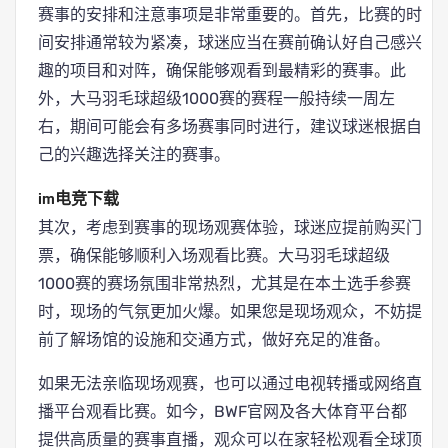
赛事的安排和注意事项是非常重要的。首先，比赛的时
间安排通常较为紧凑，球迷应当在赛前确认好自己感兴
趣的项目和对阵，确保能够观看到最精彩的赛事。此
外，大马羽毛球超级1000赛的赛程一般持续一周左
右，期间可能会有多场赛事同时进行，建议球迷根据自
己的兴趣选择关注的赛事。
im电竞下载
其次，考虑到赛事的现场观赛体验，球迷应提前购买门
票，确保能够顺利入场观看比赛。大马羽毛球超级
1000赛的赛场氛围非常热烈，尤其是在本土选手参赛
时，现场的气氛更加火爆。如果您是现场观众，不妨提
前了解场馆的设施和交通方式，做好充足的准备。
如果无法亲临现场观赛，也可以通过电视转播或网络直
播平台观看比赛。如今，BWF官网及各大体育平台都
提供高质量的赛事直播，观众可以在家轻松观看全球顶