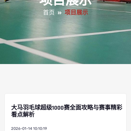
项目展示
首页
项目展示
大马羽毛球超级1000赛全面攻略与赛事精彩
看点解析
2026-01-14 10:10:19