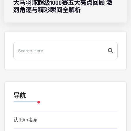
大马羽球超级1000赛五大亮点回顾 激
烈角逐与精彩瞬间全解析
导航
认识im电竞