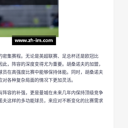
的密集赛程。无论是英超联赛、足总杯还是欧冠比
因此，阵容的深度变得尤为重要。胡桑诺夫的加盟，
球员在高强度比赛中能够保持体能。同时，胡桑诺夫
应对各种复杂局面的情况下更加灵活。
有阵容的补强，更是曼城在未来几年内保持顶级竞争
诺夫这样的多功能球员，来应对不断变化的比赛需求