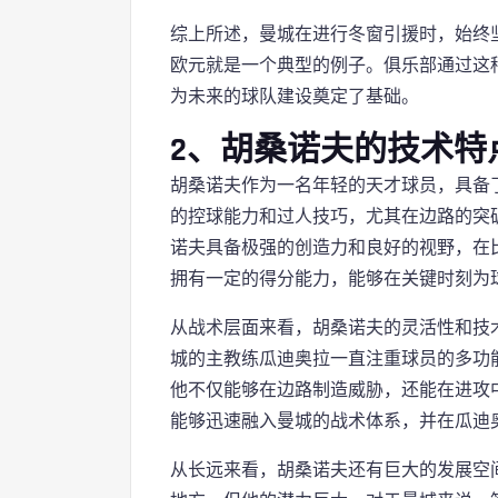
综上所述，曼城在进行冬窗引援时，始终坚
欧元就是一个典型的例子。俱乐部通过这
为未来的球队建设奠定了基础。
2、胡桑诺夫的技术特
胡桑诺夫作为一名年轻的天才球员，具备
的控球能力和过人技巧，尤其在边路的突
诺夫具备极强的创造力和良好的视野，在
拥有一定的得分能力，能够在关键时刻为
从战术层面来看，胡桑诺夫的灵活性和技
城的主教练瓜迪奥拉一直注重球员的多功
他不仅能够在边路制造威胁，还能在进攻
能够迅速融入曼城的战术体系，并在瓜迪
从长远来看，胡桑诺夫还有巨大的发展空