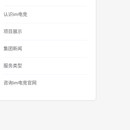
认识im电竞
项目展示
集团新闻
服务类型
咨询im电竞官网