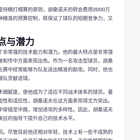
持精打细算的原则，胡桑诺夫的转会费用2000万
种精准的预算控制，既保证了球队的短期竞争力，又
点与潜力
了非常强的技术能力和潜力。他的最大特点是非常强
破和传中方面表现出色。作为一名攻击型球员，胡桑
比赛中经常能够为队友送出精准的助攻。同时，他也
球队贡献进球。
术细腻度，使他成为了适应不同战术体系的球员。曼
能性和适应性，胡桑诺夫在这方面表现得尤为突出。
中穿插至中路，增加进攻的多样性。因此，胡桑诺夫
奥拉的指导下提升自己的技术水平。
间。尽管目前他还相对年轻，技术上有一些不成熟的