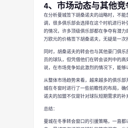
4、市场动态与其他竞
在分析曼城签下胡桑诺夫的战略时，不能
调，很多俱乐部会选择在这个时机进行补强
的情况，许多顶级俱乐部都在争夺有潜力的
万欧元的价格签下胡桑诺夫，无疑是一次
同时，胡桑诺夫的转会也与其他豪门俱乐
员的球队，但凭借他们在转会谈判中的高
说，在市场竞争如此激烈的情况下，能够
从整体市场趋势来看，越来越多的俱乐部
城在冬窗时进行了一些前瞻性的布局，确
诺夫的加盟不仅是针对球队短期需求的补
总结：
曼城在冬季转会窗口的引援策略，一直都以