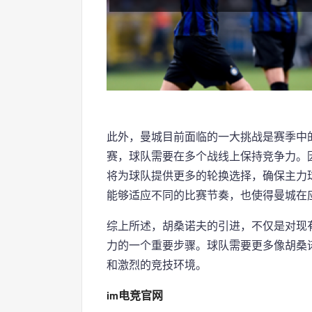
此外，曼城目前面临的一大挑战是赛季中
赛，球队需要在多个战线上保持竞争力。
将为球队提供更多的轮换选择，确保主力
能够适应不同的比赛节奏，也使得曼城在
综上所述，胡桑诺夫的引进，不仅是对现
力的一个重要步骤。球队需要更多像胡桑
和激烈的竞技环境。
im电竞官网