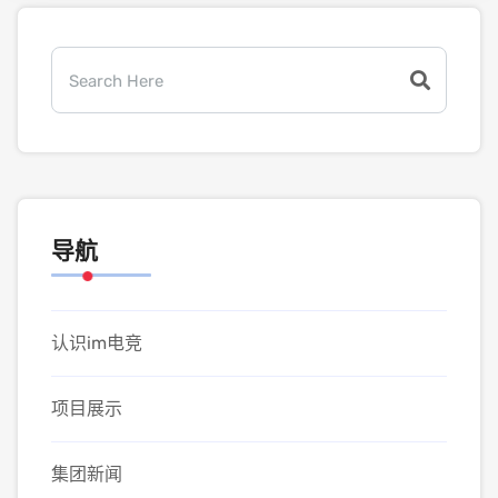
导航
认识im电竞
项目展示
集团新闻