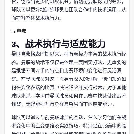
合，创造出更多的进攻机会。借助前曼联球员的经验，
球队可以更好地训练球员在团队合作中的技术运用，从
而提升整体战术执行力。
im电竞
3、战术执行与适应能力
曼联自弗格森时期以来，拥有着极为丰富的战术执行经
验。曼联的战术不仅仅是依赖一套固定打法，更重要的
是根据不同对手的特点和比赛环境的变化进行灵活调
整。前曼联球员对这一点有着深入的理解，他们知道如
何在变化多端的比赛中快速适应并执行战术。对于其他
球队来说，学习前曼联球员如何在比赛中快速做出战术
调整，无疑能提升自身在复杂局面下的应变能力。
球队可以通过与前曼联球员的互动，深入学习他们在战
术变化中的应变思维及实践技巧。特别是在比赛中的临