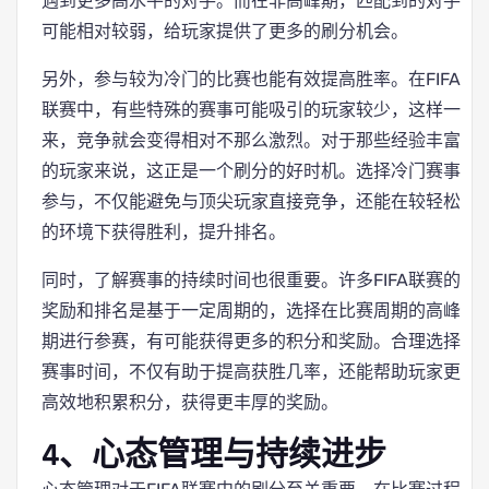
遇到更多高水平的对手。而在非高峰期，匹配到的对手
可能相对较弱，给玩家提供了更多的刷分机会。
另外，参与较为冷门的比赛也能有效提高胜率。在FIFA
联赛中，有些特殊的赛事可能吸引的玩家较少，这样一
来，竞争就会变得相对不那么激烈。对于那些经验丰富
的玩家来说，这正是一个刷分的好时机。选择冷门赛事
参与，不仅能避免与顶尖玩家直接竞争，还能在较轻松
的环境下获得胜利，提升排名。
同时，了解赛事的持续时间也很重要。许多FIFA联赛的
奖励和排名是基于一定周期的，选择在比赛周期的高峰
期进行参赛，有可能获得更多的积分和奖励。合理选择
赛事时间，不仅有助于提高获胜几率，还能帮助玩家更
高效地积累积分，获得更丰厚的奖励。
4、心态管理与持续进步