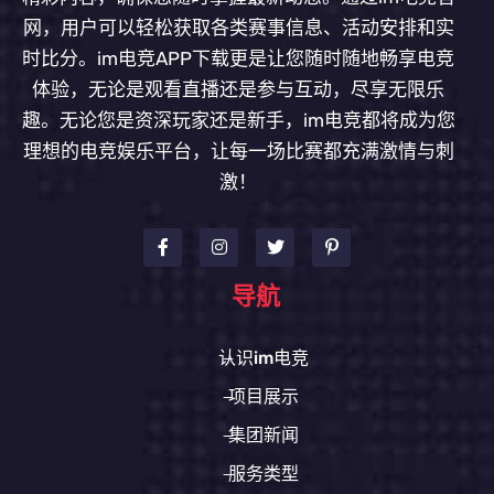
网，用户可以轻松获取各类赛事信息、活动安排和实
时比分。im电竞APP下载更是让您随时随地畅享电竞
体验，无论是观看直播还是参与互动，尽享无限乐
趣。无论您是资深玩家还是新手，im电竞都将成为您
理想的电竞娱乐平台，让每一场比赛都充满激情与刺
激！
导航
认识im电竞
项目展示
集团新闻
服务类型