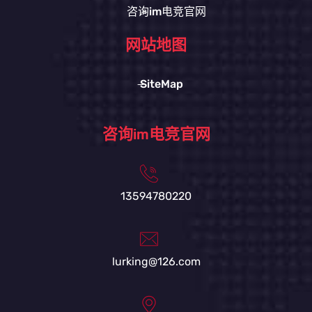
咨询im电竞官网
网站地图
SiteMap
咨询im电竞官网
13594780220
lurking@126.com