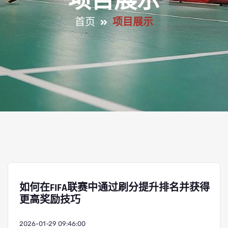
项目展示
首页
项目展示
如何在FIFA联赛中通过刷分提升排名并获得
更高奖励技巧
2026-01-29 09:46:00