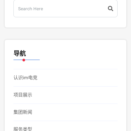
导航
认识im电竞
项目展示
集团新闻
服务类型