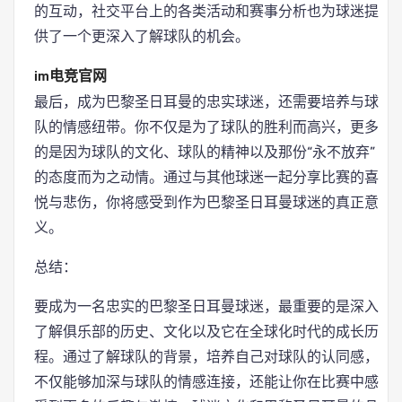
的互动，社交平台上的各类活动和赛事分析也为球迷提
供了一个更深入了解球队的机会。
im电竞官网
最后，成为巴黎圣日耳曼的忠实球迷，还需要培养与球
队的情感纽带。你不仅是为了球队的胜利而高兴，更多
的是因为球队的文化、球队的精神以及那份“永不放弃”
的态度而为之动情。通过与其他球迷一起分享比赛的喜
悦与悲伤，你将感受到作为巴黎圣日耳曼球迷的真正意
义。
总结：
要成为一名忠实的巴黎圣日耳曼球迷，最重要的是深入
了解俱乐部的历史、文化以及它在全球化时代的成长历
程。通过了解球队的背景，培养自己对球队的认同感，
不仅能够加深与球队的情感连接，还能让你在比赛中感