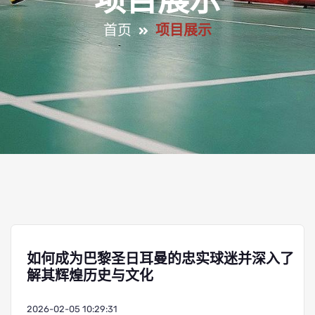
项目展示
首页
项目展示
如何成为巴黎圣日耳曼的忠实球迷并深入了
解其辉煌历史与文化
2026-02-05 10:29:31