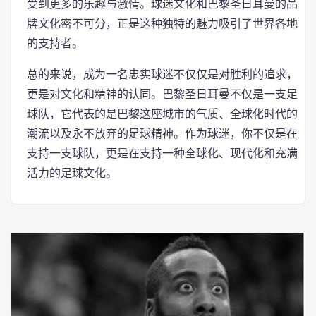
受到更多的乐趣与激情。球迷文化和巴黎圣日耳曼的品
牌文化密不可分，正是这种独特的魅力吸引了世界各地
的支持者。
总的来说，成为一名忠实球迷不仅仅是对胜利的追求，
更是对文化和精神的认同。巴黎圣日耳曼不仅是一支足
球队，它代表的是巴黎这座城市的气质、全球化时代的
潮流以及永不放弃的足球精神。作为球迷，你不仅是在
支持一支球队，更是在支持一种全球化、现代化和充满
活力的足球文化。