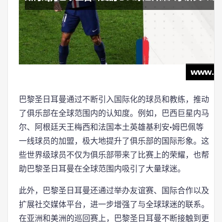
巴黎圣日耳曼通过不断引入国际化的球员和教练，推动
了俱乐部在全球范围内的认知度。例如，巴西巨星内马
尔、阿根廷天王梅西和法国本土英雄基利安·姆巴佩等
一线球员的加盟，极大地提升了俱乐部的国际形象。这
些世界级球员不仅为俱乐部带来了比赛上的荣耀，也帮
助巴黎圣日耳曼在全球范围内吸引了大量球迷。
此外，巴黎圣日耳曼还通过举办友谊赛、国际合作以及
扩展社交媒体平台，进一步增强了与全球球迷的联系。
在亚洲和美洲的巡回赛上，巴黎圣日耳曼不断接触到更