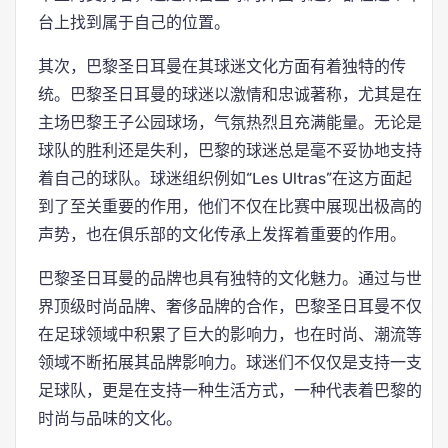
台上找到属于自己的位置。
其次，巴黎圣日耳曼在其球迷文化方面有着独特的传
统。巴黎圣日耳曼的球迷以激情和忠诚著称，尤其是在
主场巴黎王子公园球场，气氛热烈且充满能量。无论是
球队的胜利还是失利，巴黎的球迷总是毫不妥协地支持
着自己的球队。球迷组织例如“Les Ultras”在这方面起
到了至关重要的作用，他们不仅在比赛中展现出极高的
声势，也在俱乐部的文化传承上发挥着重要的作用。
巴黎圣日耳曼的品牌也具有独特的文化魅力。通过与世
界顶级时尚品牌、奢侈品牌的合作，巴黎圣日耳曼不仅
在足球领域中积累了巨大的影响力，也在时尚、潮流等
领域不断拓展其品牌影响力。球迷们不仅仅是支持一支
足球队，更是在支持一种生活方式，一种代表着巴黎的
时尚与品味的文化。