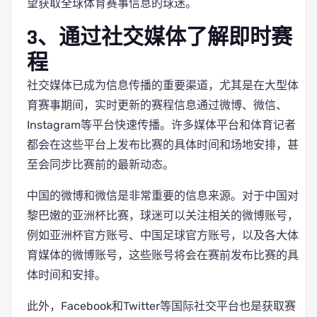
望获取全球体育赛事信息的球迷。
3、通过社交媒体了解即时赛
程
社交媒体已成为信息传播的重要渠道，尤其是在大型体
育赛事期间，实时更新的赛程信息通过微博、微信、
Instagram等平台快速传播。许多媒体平台和体育记者
都会在这些平台上发布比赛的具体时间和场地安排，甚
至会同步比赛前的最新动态。
中国的微博和微信是非常重要的信息来源。对于中国对
黎巴嫩的亚洲杯比赛，球迷可以关注相关的微博账号，
例如亚洲杯官方账号、中国足球官方账号，以及各大体
育媒体的微博账号，这些账号将会在赛前发布比赛的具
体时间和安排。
此外，Facebook和Twitter等国际社交平台也是获取赛