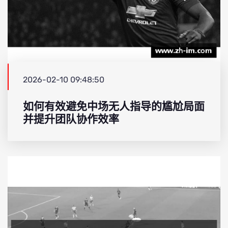
2026-02-10 09:48:50
如何有效避免中场无人指导的尴尬局面
并提升团队协作效率