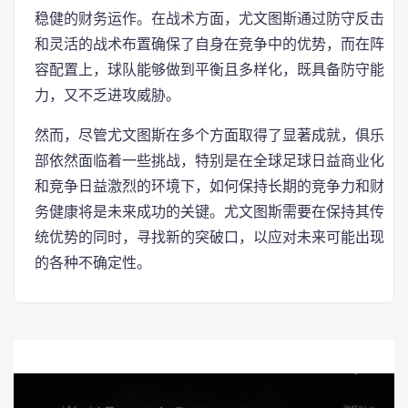
稳健的财务运作。在战术方面，尤文图斯通过防守反击
和灵活的战术布置确保了自身在竞争中的优势，而在阵
容配置上，球队能够做到平衡且多样化，既具备防守能
力，又不乏进攻威胁。
然而，尽管尤文图斯在多个方面取得了显著成就，俱乐
部依然面临着一些挑战，特别是在全球足球日益商业化
和竞争日益激烈的环境下，如何保持长期的竞争力和财
务健康将是未来成功的关键。尤文图斯需要在保持其传
统优势的同时，寻找新的突破口，以应对未来可能出现
的各种不确定性。