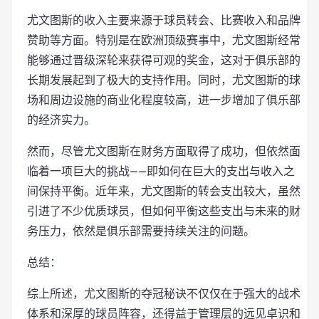
尤文图斯的收入主要来源于球员转会、比赛收入和品牌
赞助等方面。特别是在欧洲顶级赛事中，尤文图斯经常
能够通过晋级深轮来获得可观的奖金，这对于俱乐部的
长期发展起到了极大的支持作用。同时，尤文图斯的球
场和周边设施的商业化程度较高，进一步增加了俱乐部
的经济实力。
然而，尽管尤文图斯在财务方面取得了成功，但依然面
临着一项巨大的挑战——即如何在巨大的支出与收入之
间保持平衡。近年来，尤文图斯的转会支出较大，虽然
引进了不少优质球员，但如何平衡这些支出与未来的财
务压力，依然是俱乐部需要持续关注的问题。
总结：
综上所述，尤文图斯的夺冠秘诀不仅仅在于强大的战术
体系和深厚的球员阵容，还得益于管理层的远见卓识和