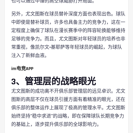
也可以通过中锋的高空球威胁打开局面。
另外，尤文图斯在球员替补深度方面也表现出色。球队
中即使是替补球员，许多也具备主力的竞争力，这在一
定程度上确保了球队在漫长赛季中的阵容轮换能够维持
足够的竞争力。而且，尤文图斯对年轻球员的培养也非
常重视，像凯尔文·基耶萨等年轻球员的崛起，为球队
注入了新鲜血液。
im电竞APP
3、管理层的战略眼光
尤文图斯的成功离不开俱乐部管理层的远见卓识。尤文
图斯的高层不仅在球员引援方面有着精准的眼光，还在
俱乐部的整体运作上展现了极高的管理水平。尤文图斯
始终坚持“稳中求进”的战略，即在保障球队长期竞争力
的基础上，逐步提升俱乐部的全球影响力。