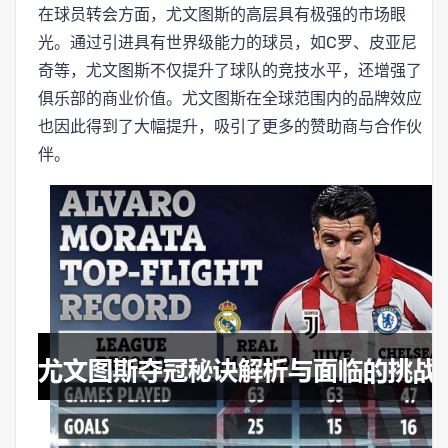
在球员转会方面，尤文图斯的高层具有极强的市场眼
光。通过引进具有世界级能力的球员，如C罗、皮亚尼
奇等，尤文图斯不仅提升了球队的竞技水平，还增强了
俱乐部的商业价值。尤文图斯在全球范围内的品牌效应
也因此得到了大幅提升，吸引了更多的赞助商与合作伙
伴。