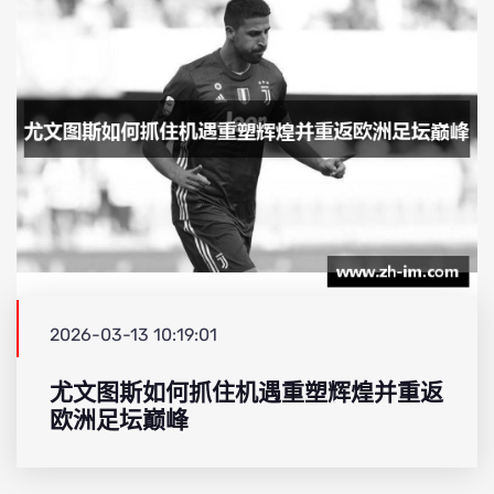
2026-03-13 10:19:01
尤文图斯如何抓住机遇重塑辉煌并重返
欧洲足坛巅峰