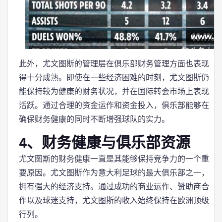
此外，尤文图斯的管理层在俱乐部财务管理方面也表现
得十分成熟。即使在一些经济困难的时刻，尤文图斯仍
能保持较为健康的财务状况，并在国际转会市场上表现
活跃。通过合理的资金运作和资金投入，俱乐部能够在
确保财务健康的同时不断增强球队的实力。
4、财务健康与俱乐部资源
尤文图斯的财务健康一直是其能够保持竞争力的一个重
要原因。尤文图斯作为意大利足球的最大俱乐部之一，
拥有强大的经济支持。通过成功的商业运作、赞助商合
作以及球迷支持，尤文图斯的收入始终保持在欧洲顶级
行列。