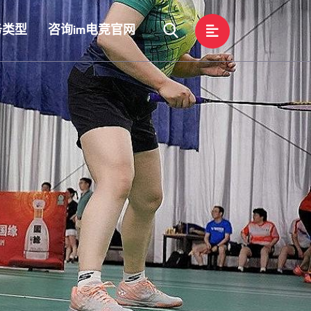
务类型
咨询im电竞官网