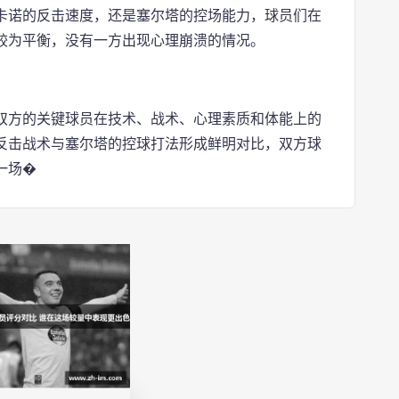
卡诺的反击速度，还是塞尔塔的控场能力，球员们在
较为平衡，没有一方出现心理崩溃的情况。
双方的关键球员在技术、战术、心理素质和体能上的
反击战术与塞尔塔的控球打法形成鲜明对比，双方球
一场�