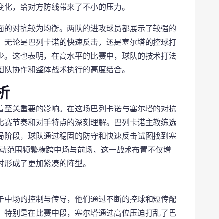
变化，给对方防线带来了不小的压力。
面的对抗较为均衡。两队的进攻球员都展示了较强的
。无论是巴列卡诺的快速反击，还是塞尔塔的控球打
少。这也表明，在高水平的比赛中，球队的技术打法
团队协作和整体战术执行的高度结合。
析
着至关重要的影响。在这场巴列卡诺与塞尔塔的对抗
比赛节奏和对手特点的深刻理解。巴列卡诺主教练选
局阶段，球队通过稳固的防守和快速反击试图找到塞
活动范围频繁横跨中场与前场，这一战术布置不仅增
时形成了更加紧凑的阵型。
于中场的控制与传导，他们通过不断的控球和短传配
。特别是在比赛中段，塞尔塔通过高位压迫打乱了巴