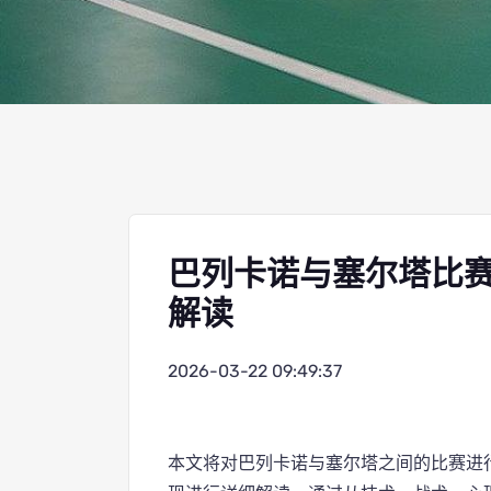
巴列卡诺与塞尔塔比
解读
2026-03-22 09:49:37
本文将对巴列卡诺与塞尔塔之间的比赛进