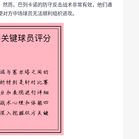
。然而，巴列卡诺的防守反击战术非常有效，他们通
使对方中场球员无法顺利组织进攻。