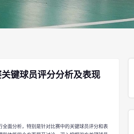
赛关键球员评分分析及表现
行全面分析，特别是针对比赛中的关键球员评分和表