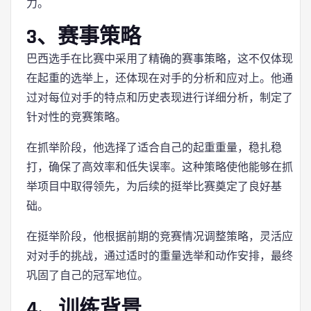
力。
3、赛事策略
巴西选手在比赛中采用了精确的赛事策略，这不仅体现
在起重的选举上，还体现在对手的分析和应对上。他通
过对每位对手的特点和历史表现进行详细分析，制定了
针对性的竞赛策略。
在抓举阶段，他选择了适合自己的起重重量，稳扎稳
打，确保了高效率和低失误率。这种策略使他能够在抓
举项目中取得领先，为后续的挺举比赛奠定了良好基
础。
在挺举阶段，他根据前期的竞赛情况调整策略，灵活应
对对手的挑战，通过适时的重量选举和动作安排，最终
巩固了自己的冠军地位。
4、训练背景