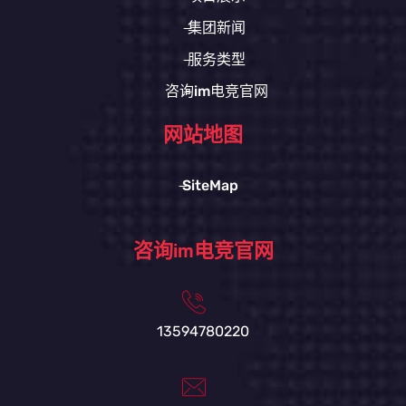
集团新闻
服务类型
咨询im电竞官网
网站地图
SiteMap
咨询im电竞官网
13594780220