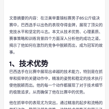
文章摘要的内容：在泛美举重锦标赛男子85公斤级决
赛中，巴西选手以出色的表现夺得金牌，展现了顶尖的
竞技水平和坚定的斗志。本文从技术优势、心理素质、
赛事策略和训练背景四个方面深入分析他的成功之道，
揭示了他如何在激烈的竞争中脱颖而出，成为冠军的故
事。
1、技术优势
巴西选手在比赛中展现出卓越的技术能力，特别是在抓
举和挺举的关键动作中，精准的姿势和稳定的技术执行
使他脱颖而出。他的每一个动作都展现了对于技术细节
的极致追求，从而确保了他在比赛中的优势。
他在抓举中的表现尤为突出，通过精准的起步和流畅的