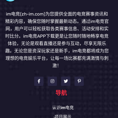
im电竞(zh-im.com)为您提供全面的电竞赛事资讯和
精彩内容，确保您随时掌握最新动态。通过im电竞官
网，用户可以轻松获取各类赛事信息、活动安排和实
时比分。im电竞APP下载更是让您随时随地畅享电竞
体验，无论是观看直播还是参与互动，尽享无限乐
趣。无论您是资深玩家还是新手，im电竞都将成为您
理想的电竞娱乐平台，让每一场比赛都充满激情与刺
激！
导航
认识im电竞
项目展示