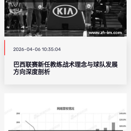
2026-04-06 10:35:04
巴西联赛新任教练战术理念与球队发展
方向深度剖析