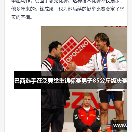
举起动作，稳固了领先优势。这种技术优势不仅展示了
他多年来的训练成果，也为他后续的挺举比赛奠定了坚
实的基础。