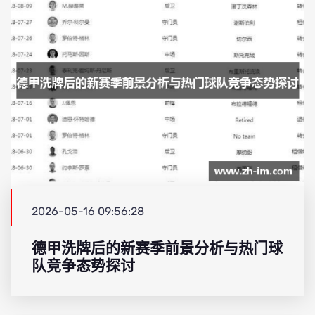
2026-05-16 09:56:28
德甲洗牌后的新赛季前景分析与热门球
队竞争态势探讨