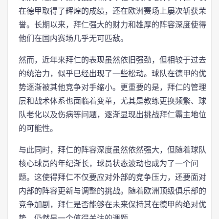
在德甲取得了辉煌的成绩，还在欧洲赛场上屡次斩获荣
誉。长期以来，拜仁强大的财力和雄厚的阵容深度使得
他们在国内赛场几乎无可匹敌。
然而，近年来拜仁的表现虽然依旧强劲，但相较于过去
的统治力，似乎已经出现了一些松动。球队在德甲的优
势逐渐被其他竞争对手缩小。更重要的是，拜仁的管理
层和战术体系也面临着变革，尤其是教练更换频繁、球
队老化以及伤病等问题，逐渐显现出挑战拜仁霸主地位
的可能性。
与此同时，拜仁的阵容深度虽然依然强大，但随着球队
核心球员的年纪渐长，球员状态波动也成为了一个问
题。这使得拜仁不仅要应对外部的竞争压力，还要面对
内部的阵容更新与调整的挑战。随着欧洲顶级俱乐部的
竞争加剧，拜仁是否能够在未来保持其在德甲的绝对优
势，仍然是一个值得关注的课题。