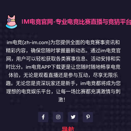
im电竞(zh-im.com)为您提供全面的电竞赛事资讯和
精彩内容，确保您随时掌握最新动态。通过im电竞官
网，用户可以轻松获取各类赛事信息、活动安排和实
时比分。im电竞APP下载更是让您随时随地畅享电竞
体验，无论是观看直播还是参与互动，尽享无限乐
趣。无论您是资深玩家还是新手，im电竞都将成为您
理想的电竞娱乐平台，让每一场比赛都充满激情与刺
激！
导航