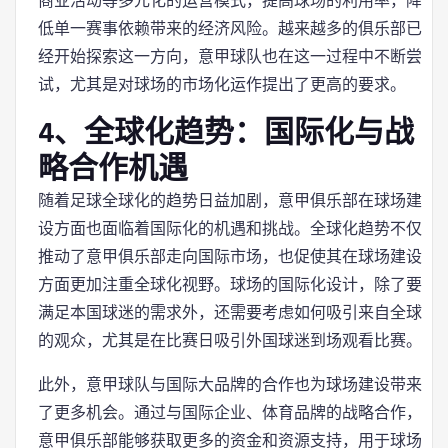
商业活动等多元化的运营模式，提高球场的利用率，降
低单一赛事依赖带来的经济风险。越来越多的俱乐部已
经开始探索这一方向，意甲球队也在这一过程中不断尝
试，尤其是对球场的市场化运作提出了更高的要求。
4、全球化趋势：国际化与战
略合作机遇
随着足球全球化的趋势日益加剧，意甲俱乐部在球场建
设方面也面临着国际化的机遇和挑战。全球化趋势不仅
推动了意甲俱乐部走向国际市场，也促使其在球场建设
方面更加注重全球化视野。球场的国际化设计，除了要
满足本国球迷的需求外，还需要考虑如何吸引来自全球
的观众，尤其是在比赛日吸引外国球迷到场观看比赛。
此外，意甲球队与国际大品牌的合作也为球场建设带来
了更多机会。通过与国际企业、体育品牌的战略合作，
意甲俱乐部能够获取更多的资金和资源支持，用于球场