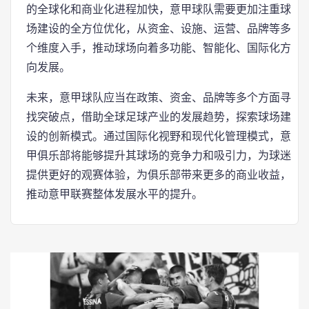
的全球化和商业化进程加快，意甲球队需要更加注重球
场建设的全方位优化，从资金、设施、运营、品牌等多
个维度入手，推动球场向着多功能、智能化、国际化方
向发展。
未来，意甲球队应当在政策、资金、品牌等多个方面寻
找突破点，借助全球足球产业的发展趋势，探索球场建
设的创新模式。通过国际化视野和现代化管理模式，意
甲俱乐部将能够提升其球场的竞争力和吸引力，为球迷
提供更好的观赛体验，为俱乐部带来更多的商业收益，
推动意甲联赛整体发展水平的提升。