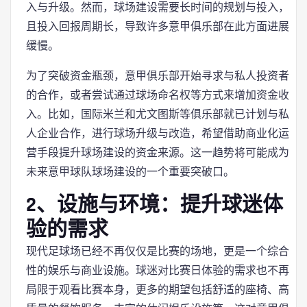
入与升级。然而，球场建设需要长时间的规划与投入，
且投入回报周期长，导致许多意甲俱乐部在此方面进展
缓慢。
为了突破资金瓶颈，意甲俱乐部开始寻求与私人投资者
的合作，或者尝试通过球场命名权等方式来增加资金收
入。比如，国际米兰和尤文图斯等俱乐部就已计划与私
人企业合作，进行球场升级与改造，希望借助商业化运
营手段提升球场建设的资金来源。这一趋势将可能成为
未来意甲球队球场建设的一个重要突破口。
2、设施与环境：提升球迷体
验的需求
现代足球场已经不再仅仅是比赛的场地，更是一个综合
性的娱乐与商业设施。球迷对比赛日体验的需求也不再
局限于观看比赛本身，更多的期望包括舒适的座椅、高