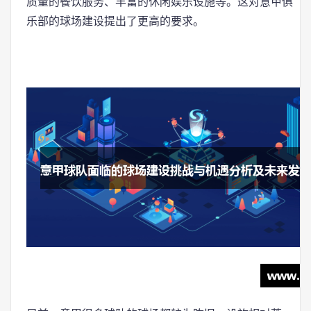
质量的餐饮服务、丰富的休闲娱乐设施等。这对意甲俱
乐部的球场建设提出了更高的要求。