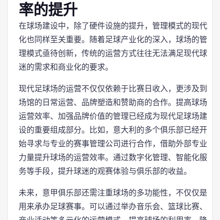
率的提升
在球场建设中，除了硬件设施的提升，管理模式的现代
化也同样至关重要。随着足球产业化的深入，球场的管
理模式亟待创新，传统的运营方式往往无法满足现代球
迷的需求和商业化的要求。
现代足球场的运营不仅仅依赖于比赛日收入，更涉及到
场馆的日常运营、品牌塑造和赞助商的合作。提高球场
运营效率、加强品牌价值的管理已经成为现代足球场建
设的重要组成部分。比如，意大利的多个俱乐部已经开
始寻求与专业的赛事管理公司进行合作，借助外部专业
力量提升球场的运营效率。通过数字化管理、智能化服
务等手段，提升球迷的观赛体验与俱乐部的收益。
未来，意甲俱乐部还需注重球场的多功能性，不仅仅是
用来承办足球赛事。可以通过举办音乐会、篮球比赛、