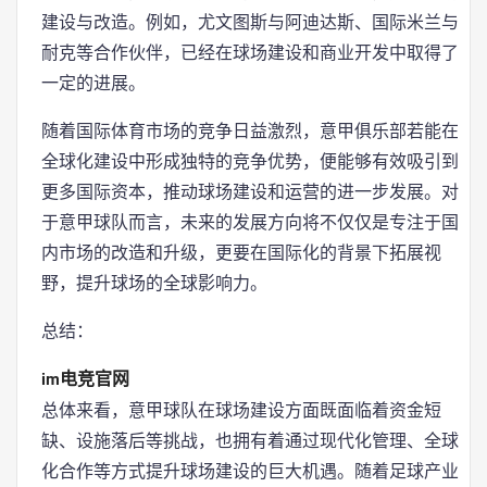
建设与改造。例如，尤文图斯与阿迪达斯、国际米兰与
耐克等合作伙伴，已经在球场建设和商业开发中取得了
一定的进展。
随着国际体育市场的竞争日益激烈，意甲俱乐部若能在
全球化建设中形成独特的竞争优势，便能够有效吸引到
更多国际资本，推动球场建设和运营的进一步发展。对
于意甲球队而言，未来的发展方向将不仅仅是专注于国
内市场的改造和升级，更要在国际化的背景下拓展视
野，提升球场的全球影响力。
总结：
im电竞官网
总体来看，意甲球队在球场建设方面既面临着资金短
缺、设施落后等挑战，也拥有着通过现代化管理、全球
化合作等方式提升球场建设的巨大机遇。随着足球产业