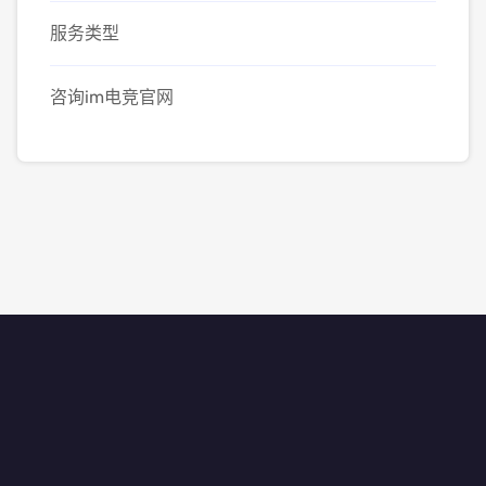
服务类型
咨询im电竞官网