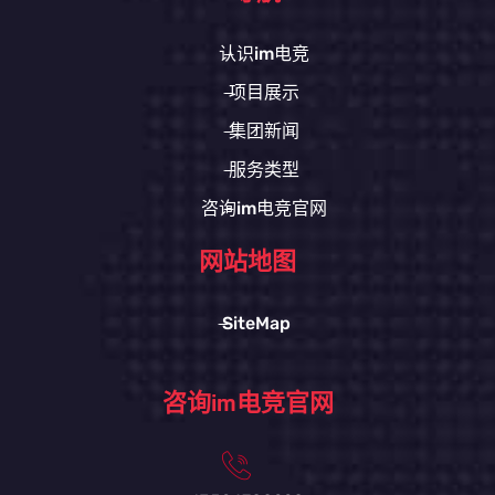
认识im电竞
项目展示
集团新闻
服务类型
咨询im电竞官网
网站地图
SiteMap
咨询im电竞官网