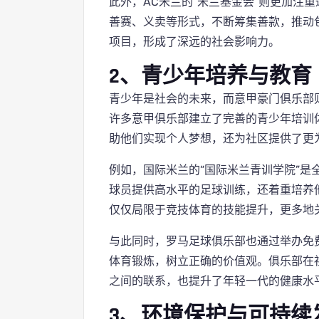
此外，AC米兰的“米兰基金会”则更加注
善赛、义卖等形式，不断筹集善款，推动
项目，形成了深远的社会影响力。
2、青少年培养与教育
青少年是社会的未来，而意甲豪门俱乐部
许多意甲俱乐部建立了完善的青少年培训
助他们实现个人梦想，还为社区提供了更
例如，国际米兰的“国际米兰青训学院”是
球员提供高水平的足球训练，还着重培养
仅仅局限于竞技体育的技能提升，更多地
与此同时，罗马足球俱乐部也通过举办免
体育锻炼，树立正确的价值观。俱乐部在
之间的联系，也提升了年轻一代的健康水
3、环境保护与可持续