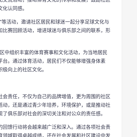
文化认同感。
”等活动，邀请社区居民和球迷一起分享足球文化与
和比赛回顾活动，增进球迷与俱乐部之间的联系，形
社区中组织丰富的体育赛事和文化活动，为当地居民
平台。通过体育活动，居民们不仅能够增强身体素
积极向上的社区文化。
社会责任，不仅为自己的品牌增值，更为周围的社区
活动，还是通过青少年培养，环境保护，或是推动社
现了俱乐部对社会的深切关注和对公众的责任感。
的回馈行动将会越来越广泛和深入。通过各项社会责
育领域取得卓越成绩，还在社会发展和社区建设中发