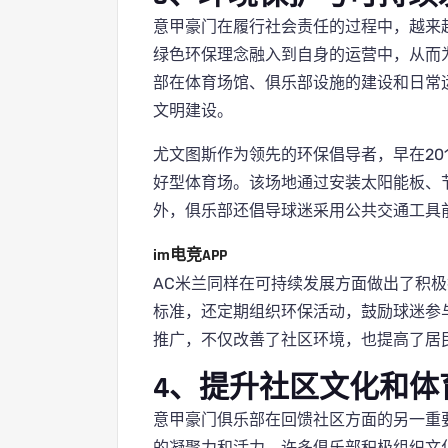
意甲豪门在履行社会责任的过程中，越来
绿色环保理念融入到自身的运营中，从而
部在体育场馆、俱乐部设施的建设和日常
文明建设。
尤文图斯作为领先的环保倡导者，早在20
好型体育场。该场地通过安装太阳能板、
外，俱乐部还倡导球迷采用公共交通工具
im电竞APP
AC米兰同样在可持续发展方面做出了积
标准，还定期组织环保活动，鼓励球迷参
推广，不仅改善了社区环境，也提高了居
4、提升社区文化和体
意甲豪门俱乐部在回馈社区方面的另一重
的凝聚力和活力。许多俱乐部积极组织文