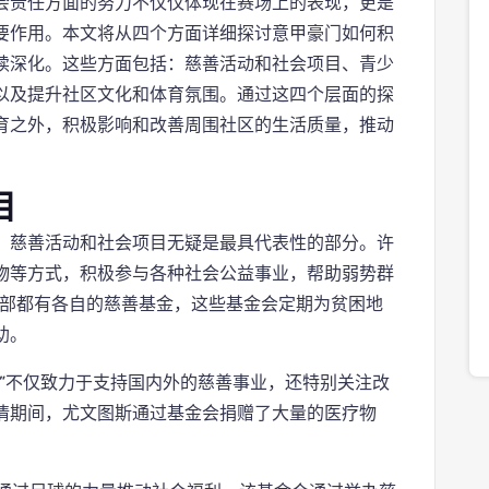
会责任方面的努力不仅仅体现在赛场上的表现，更是
要作用。本文将从四个方面详细探讨意甲豪门如何积
续深化。这些方面包括：慈善活动和社会项目、青少
以及提升社区文化和体育氛围。通过这四个层面的探
育之外，积极影响和改善周围社区的生活质量，推动
目
，慈善活动和社会项目无疑是最具代表性的部分。许
物等方式，积极参与各种社会公益事业，帮助弱势群
乐部都有各自的慈善基金，这些基金会定期为贫困地
助。
”不仅致力于支持国内外的慈善事业，还特别关注改
情期间，尤文图斯通过基金会捐赠了大量的医疗物