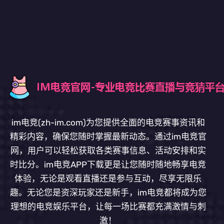
im电竞(zh-im.com)为您提供全面的电竞赛事资讯和
精彩内容，确保您随时掌握最新动态。通过im电竞官
网，用户可以轻松获取各类赛事信息、活动安排和实
时比分。im电竞APP下载更是让您随时随地畅享电竞
体验，无论是观看直播还是参与互动，尽享无限乐
趣。无论您是资深玩家还是新手，im电竞都将成为您
理想的电竞娱乐平台，让每一场比赛都充满激情与刺
激！