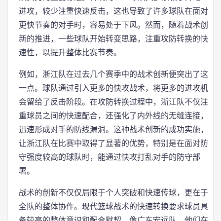
进攻，较少注重快速反击，这也导致了许多球队在面对
更快节奏的对手时，容易处于下风。然而，随着战术创
新的推进，一些球队开始转变思路，注重攻防转换的快
速性，以提升整体比赛节奏。
例如，浙江队在过去几个赛季中的战术创新便突出了这
一点。球队通过引入更多的快攻战术，将更多的进攻机
会留给了反击阶段。在攻防转换过程中，浙江队不仅注
重球员之间的快速配合，还强化了内外线的无缝连接，
迅速形成对手的防线漏洞。这种战术创新的成功实施，
让浙江队在比赛中取得了显著的优势，特别是在面对防
守强度较高的球队时，能通过快攻打乱对手的防守部
署。
战术的创新不仅仅局限于个人突破和快速传球，更在于
全队的整体协作。现代篮球战术的快速转换要求球员具
备较高的整体意识和配合默契。像广东宏远队，他们在