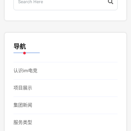
导航
认识im电竞
项目展示
集团新闻
服务类型