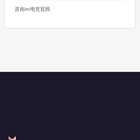
咨询im电竞官网