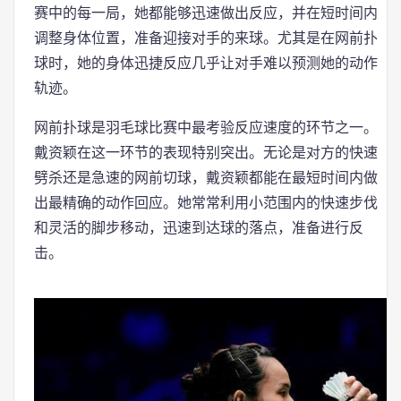
赛中的每一局，她都能够迅速做出反应，并在短时间内
调整身体位置，准备迎接对手的来球。尤其是在网前扑
球时，她的身体迅捷反应几乎让对手难以预测她的动作
轨迹。
网前扑球是羽毛球比赛中最考验反应速度的环节之一。
戴资颖在这一环节的表现特别突出。无论是对方的快速
劈杀还是急速的网前切球，戴资颖都能在最短时间内做
出最精确的动作回应。她常常利用小范围内的快速步伐
和灵活的脚步移动，迅速到达球的落点，准备进行反
击。