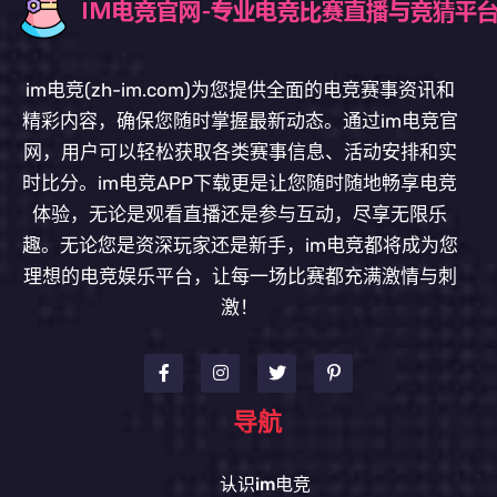
im电竞(zh-im.com)为您提供全面的电竞赛事资讯和
精彩内容，确保您随时掌握最新动态。通过im电竞官
网，用户可以轻松获取各类赛事信息、活动安排和实
时比分。im电竞APP下载更是让您随时随地畅享电竞
体验，无论是观看直播还是参与互动，尽享无限乐
趣。无论您是资深玩家还是新手，im电竞都将成为您
理想的电竞娱乐平台，让每一场比赛都充满激情与刺
激！
导航
认识im电竞