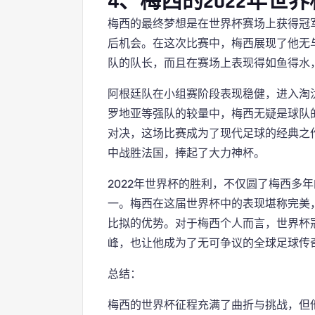
4、梅西的2022年世
梅西的最终梦想是在世界杯赛场上获得冠军
后机会。在这次比赛中，梅西展现了他无
队的队长，而且在赛场上表现得如鱼得水
阿根廷队在小组赛阶段表现稳健，进入淘
罗地亚等强队的较量中，梅西无疑是球队
对决，这场比赛成为了现代足球的经典之
中战胜法国，捧起了大力神杯。
2022年世界杯的胜利，不仅圆了梅西多
一。梅西在这届世界杯中的表现堪称完美
比拟的优势。对于梅西个人而言，世界杯
峰，也让他成为了无可争议的全球足球传
总结：
梅西的世界杯征程充满了曲折与挑战，但他