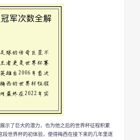
员展示了巨大的潜力，也为他之后的世界杯征程积累
这段世界杯的初体验，使得梅西在接下来的几年里逐