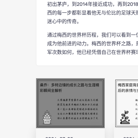
初出茅庐，到2014年接近成功，再到20
西的每一步都彰显着他无与伦比的足球天
迷心中的传奇。
通过梅西的世界杯历程，我们可以看到一
成为他前进的动力。梅西的世界杯之路，
军次数如何，他已经凭借自己在世界杯赛