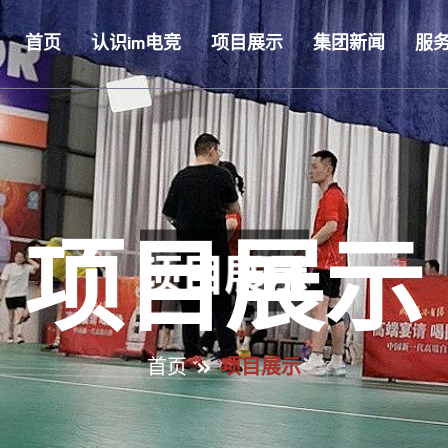
首页
认识im电竞
项目展示
集团新闻
服
项目展示
首页
项目展示