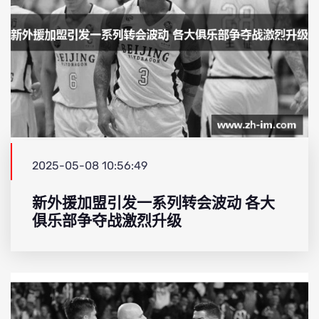
2025-05-08 10:56:49
新外援加盟引发一系列转会波动 各大
俱乐部争夺战激烈升级