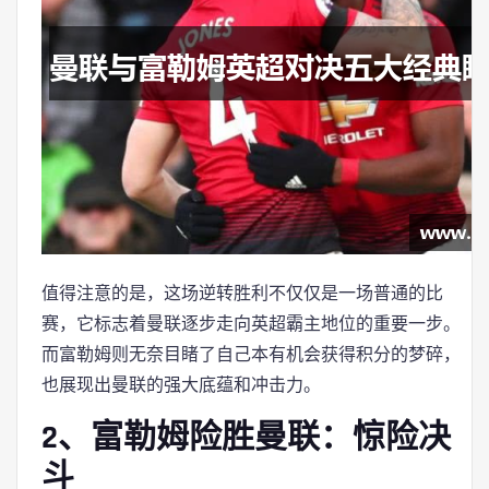
值得注意的是，这场逆转胜利不仅仅是一场普通的比
赛，它标志着曼联逐步走向英超霸主地位的重要一步。
而富勒姆则无奈目睹了自己本有机会获得积分的梦碎，
也展现出曼联的强大底蕴和冲击力。
2、富勒姆险胜曼联：惊险决
斗