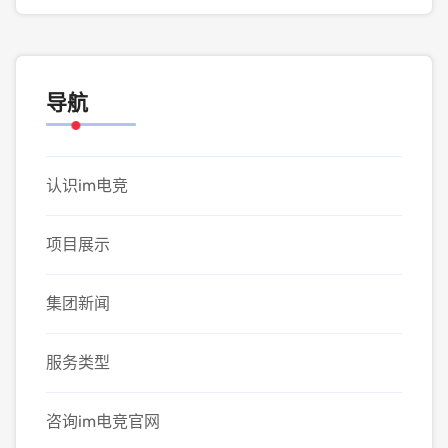
导航
认识im电竞
项目展示
集团新闻
服务类型
咨询im电竞官网