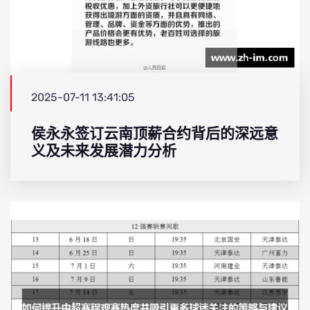
2025-07-11 13:41:05
侯永永签订云南顶薪合约背后的深远意
义及未来发展潜力分析