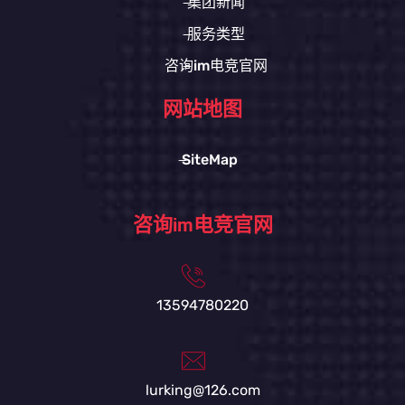
集团新闻
服务类型
咨询im电竞官网
网站地图
SiteMap
咨询im电竞官网
13594780220
lurking@126.com